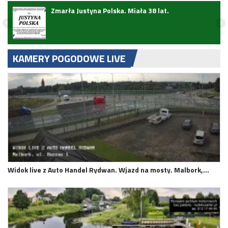
Zmarła Justyna Polska. Miała 38 lat.
zji
KAMERY POGODOWE LIVE
Widok live z Auto Handel Rydwan. Wjazd na mosty. Malbork,…