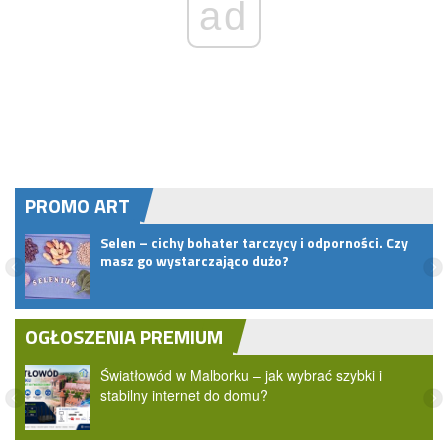
ad
PROMO ART
Selen – cichy bohater tarczycy i odporności. Czy
masz go wystarczająco dużo?
OGŁOSZENIA PREMIUM
Światłowód w Malborku – jak wybrać szybki i
stabilny internet do domu?