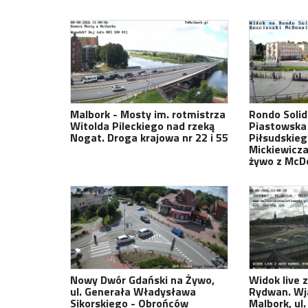
Malbork - Mosty im. rotmistrza
Rondo Solida
Witolda Pileckiego nad rzeką
Piastowska 
Nogat. Droga krajowa nr 22 i 55
Piłsudskie
Mickiewicza
żywo z McD
Nowy Dwór Gdański na Żywo,
Widok live 
ul. Generała Władysława
Rydwan. Wj
Sikorskiego - Obrońców
Malbork, ul