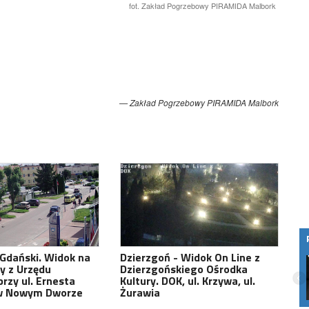
fot. Zakład Pogrzebowy PIRAMIDA Malbork
Zakład Pogrzebowy PIRAMIDA Malbork
Gdański. Widok na
Dzierzgoń - Widok On Line z
Osiedle Słoneczne Bis we Fromborku z
y z Urzędu
Dzierzgońskiego Ośrodka
dostępem do superszybkiego
przy ul. Ernesta
Kultury. DOK, ul. Krzywa, ul.
światłowodu. Mieszkańcy skorzystają z
w Nowym Dworze
Żurawia
internetu i…