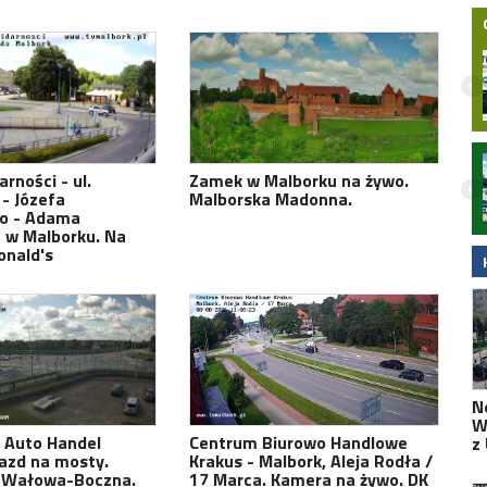
Nielegalna bimbrownia zlikwidowana na
rności - ul.
Zamek w Malborku na żywo.
Pomorzu. KAS i Żandarmeria Wojskowa
- Józefa
Malborska Madonna.
zatrzymały dwie osoby
go - Adama
 w Malborku. Na
onald's
N
W
z Auto Handel
Centrum Biurowo Handlowe
z
azd na mosty.
Krakus - Malbork, Aleja Rodła /
. Wałowa-Boczna.
17 Marca. Kamera na żywo. DK