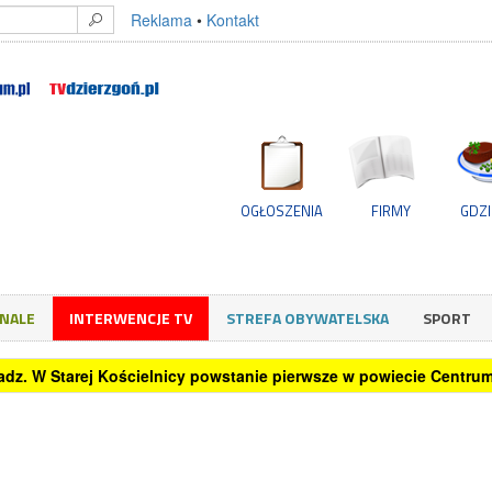
Reklama
•
Kontakt
OGŁOSZENIA
FIRMY
GDZI
GNALE
INTERWENCJE TV
STREFA OBYWATELSKA
SPORT
oradz. W Starej Kościelnicy powstanie pierwsze w powiecie Centr