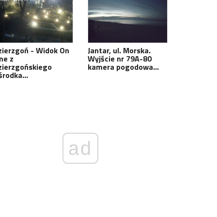
zierzgoń - Widok On
Jantar, ul. Morska.
ne z
Wyjście nr 79A-80
zierzgońskiego
kamera pogodowa…
środka…
ad