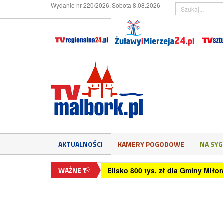
Wydanie nr 220/2026, Sobota 8.08.2026
AKTUALNOŚCI
KAMERY POGODOWE
NA SY
WAŻNE
Blisko 800 tys. zł dla Gminy Mił