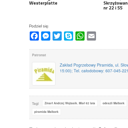
Westerplatte
Skrzyżowan
nr 22 i 55
Podziel się:
Facebook
Messenger
Twitter
Skype
WhatsApp
Email
Patronat
Zakład Pogrzebowy Piramida, ul. Słow
15:00); Tel. całodobowy: 607-045-22
Tagi
Zmarł Andrzej Wojtasik. Miał 62 lata
odeszli Malbork
piramida Malbork