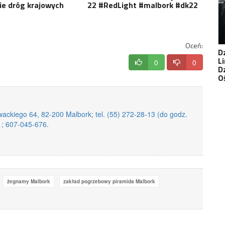
ie dróg krajowych
22 #RedLight #malbork #dk22
Oceń:
D
Li
0
0
D
O
ackiego 64, 82-200 Malbork; tel. (55) 272-28-13 (do godz.
1; 607-045-676.
żegnamy Malbork
zakład pogrzebowy piramida Malbork