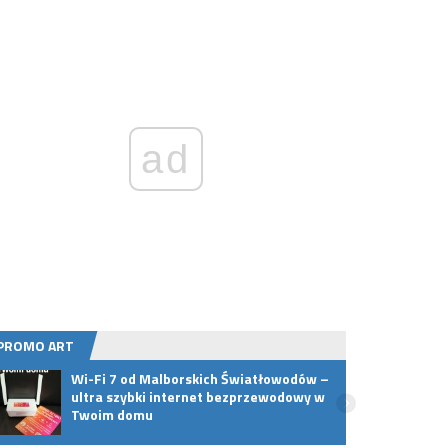
ad
PROMO ART
Wi-Fi 7 od Malborskich Światłowodów –
Podst
ultra szybki internet bezprzewodowy w
umieć
Twoim domu