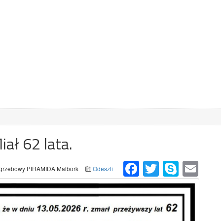
iał 62 lata.
Facebook
Twitter
Skype
Email
grzebowy PIRAMIDA Malbork
Odeszli