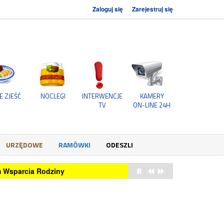
Zaloguj się
Zarejestruj się
E ZJEŚĆ
NOCLEGI
INTERWENCJE
KAMERY
TV
ON-LINE 24H
URZĘDOWE
RAMÓWKI
ODESZLI
um Wsparcia Rodziny