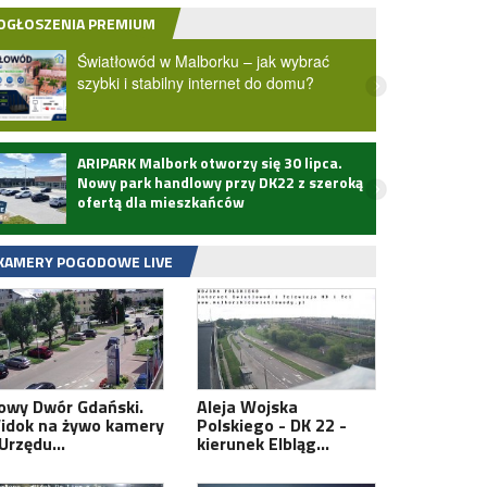
OGŁOSZENIA PREMIUM
Światłowód w Malborku – jak wybrać
szybki i stabilny internet do domu?
ARIPARK Malbork otworzy się 30 lipca.
Zmarł
Nowy park handlowy przy DK22 z szeroką
ofertą dla mieszkańców
KAMERY POGODOWE LIVE
owy Dwór Gdański.
Aleja Wojska
idok na żywo kamery
Polskiego - DK 22 -
 Urzędu…
kierunek Elbląg…