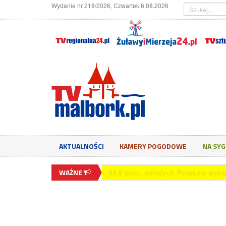
Wydanie nr 218/2026, Czwartek 6.08.2026
AKTUALNOŚCI
KAMERY POGODOWE
NA SY
WAŻNE
Czym jest exit interview?