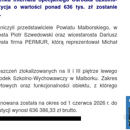
cja o wartości ponad 636 tys. zł zostanie
.
czyli przedstawiciele Powiatu Malborskiego, w
osta Piotr Szwedowski oraz wicestarosta Dariusz
wała firma PERMUR, którą reprezentował Michał
zczeń zlokalizowanych na II i III piętrze lewego
środek Szkolno-Wychowawczy w Malborku. Zakres
wych oraz funkcjonalności obiektu, z którego
anowana została na okres od 1 czerwca 2026 r. do
tycji wynosi 636 386,33 zł brutto.
Wakacje 2026 startują! Zanim ruszysz
nad morze, sprawdź pogodę i sytuację na
plażach. Mierzeja Wiślana zaprasza.