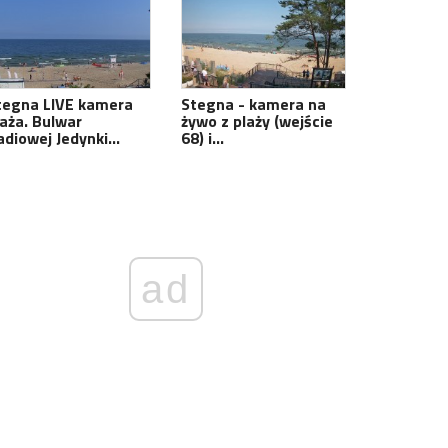
tegna LIVE kamera
Stegna - kamera na
laża. Bulwar
żywo z plaży (wejście
adiowej Jedynki…
68) i…
ad