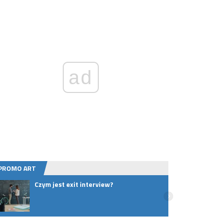
ad
PROMO ART
Czym jest exit interview?
Jak r
szuka