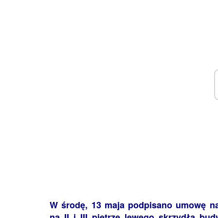
W środę, 13 maja podpisano umowę na
na II i III piętrze lewego skrzydła b