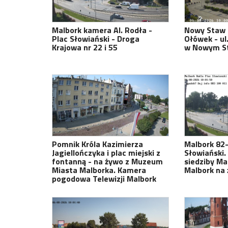
Malbork kamera Al. Rodła -
Nowy Staw 
Plac Słowiański - Droga
Ołówek - ul
Krajowa nr 22 i 55
w Nowym S
Pomnik Króla Kazimierza
Malbork 82-
Jagiellończyka i plac miejski z
Słowiański.
fontanną - na żywo z Muzeum
siedziby Ma
Miasta Malborka. Kamera
Malbork na
pogodowa Telewizji Malbork