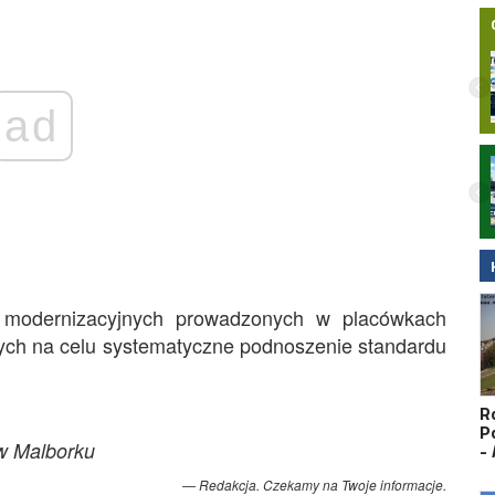
ad
Nielegalna bimbrownia zlikwidowana na
Pomorzu. KAS i Żandarmeria Wojskowa
zatrzymały dwie osoby
ań modernizacyjnych prowadzonych w placówkach
ych na celu systematyczne podnoszenie standardu
R
P
 w Malborku
-
Redakcja. Czekamy na Twoje informacje.