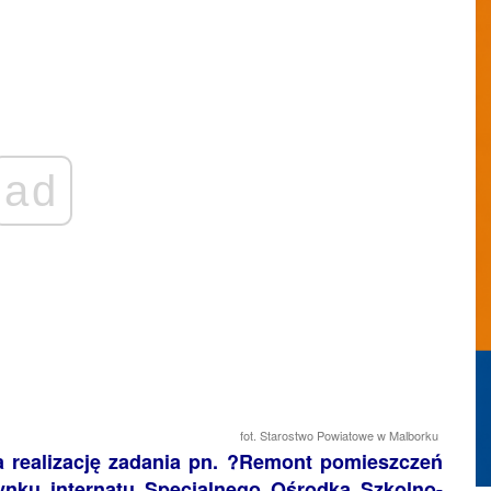
ad
fot. Starostwo Powiatowe w Malborku
 realizację zadania pn. ?Remont pomieszczeń
udynku internatu Specjalnego Ośrodka Szkolno-