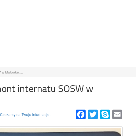
W w Malborku.…
ont internatu SOSW w
Facebook
Twitter
Skype
Email
 Czekamy na Twoje informacje.