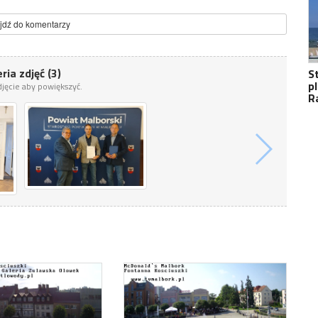
jdź do komentarzy
ria zdjęć (3)
S
p
zdjęcie aby powiększyć.
R