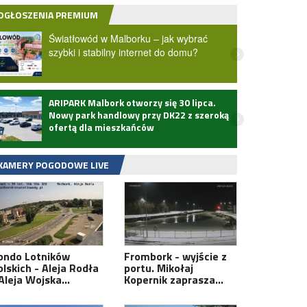
OGŁOSZENIA PREMIUM
Światłowód w Malborku – jak wybrać
szybki i stabilny internet do domu?
ARIPARK Malbork otworzy się 30 lipca.
Zmarł
Nowy park handlowy przy DK22 z szeroką
ofertą dla mieszkańców
KAMERY POGODOWE LIVE
ondo Lotników
Frombork - wyjście z
olskich - Aleja Rodła
portu. Mikołaj
 Aleja Wojska…
Kopernik zaprasza…