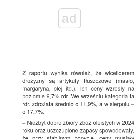
ad
Z raportu wynika również, że wiceliderem
drożyzny są artykuły tłuszczowe (masło,
margaryna, olej itd.). Ich ceny wzrosły na
poziomie 9,7% rdr. We wrześniu kategoria ta
rdr. zdrożała średnio o 11,9%, a w sierpniu –
o 17,7%.
– Niezbyt dobre zbiory zbóż oleistych w 2024
roku oraz uszczuplone zapasy spowodowały,
że przy stabilnym popycie, ceny musiały