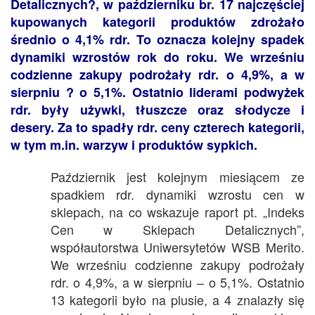
Detalicznych?, w październiku br. 17 najczęściej
kupowanych kategorii produktów zdrożało
średnio o 4,1% rdr. To oznacza kolejny spadek
dynamiki wzrostów rok do roku. We wrześniu
codzienne zakupy podrożały rdr. o 4,9%, a w
sierpniu ? o 5,1%. Ostatnio liderami podwyżek
rdr. były używki, tłuszcze oraz słodycze i
desery. Za to spadły rdr. ceny czterech kategorii,
w tym m.in. warzyw i produktów sypkich.
Październik jest kolejnym miesiącem ze
spadkiem rdr. dynamiki wzrostu cen w
sklepach, na co wskazuje raport pt. „Indeks
Cen w Sklepach Detalicznych”,
współautorstwa Uniwersytetów WSB Merito.
We wrześniu codzienne zakupy podrożały
rdr. o 4,9%, a w sierpniu – o 5,1%. Ostatnio
13 kategorii było na plusie, a 4 znalazły się