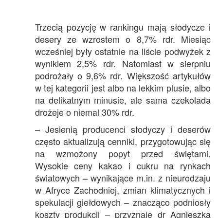
Trzecią pozycję w rankingu mają słodycze i
desery ze wzrostem o 8,7% rdr. Miesiąc
wcześniej były ostatnie na liście podwyżek z
wynikiem 2,5% rdr. Natomiast w sierpniu
podrożały o 9,6% rdr. Większość artykułów
w tej kategorii jest albo na lekkim plusie, albo
na delikatnym minusie, ale sama czekolada
drożeje o niemal 30% rdr.
– Jesienią producenci słodyczy i deserów
często aktualizują cenniki, przygotowując się
na wzmożony popyt przed świętami.
Wysokie ceny kakao i cukru na rynkach
światowych – wynikające m.in. z nieurodzaju
w Afryce Zachodniej, zmian klimatycznych i
spekulacji giełdowych – znacząco podniosły
koszty produkcji – przyznaje dr Agnieszka