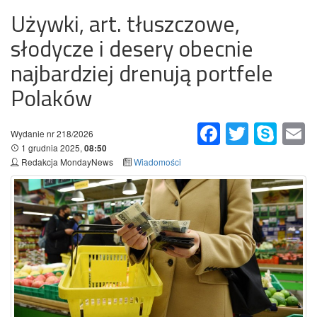
Używki, art. tłuszczowe,
słodycze i desery obecnie
najbardziej drenują portfele
Polaków
Facebook
Twitter
Skype
Em
Wydanie nr 218/2026
1 grudnia 2025,
08:50
Redakcja MondayNews
Wiadomości