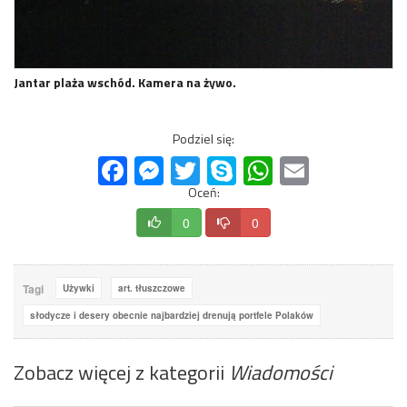
Jantar plaża wschód. Kamera na żywo.
Podziel się:
Facebook
Messenger
Twitter
Skype
WhatsApp
Email
Oceń:
0
0
Tagi
Używki
art. tłuszczowe
słodycze i desery obecnie najbardziej drenują portfele Polaków
Zobacz więcej z kategorii
Wiadomości