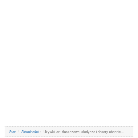
Start
Aktualności
Używki, art. tłuszczowe, słodycze i desery obecnie…