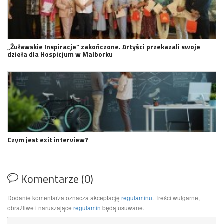
„Żuławskie Inspiracje” zakończone. Artyści przekazali swoje
dzieła dla Hospicjum w Malborku
Czym jest exit interview?
Komentarze (0)
Dodanie komentarza oznacza akceptację
regulaminu
. Treści wulgarne,
obraźliwe i naruszające
regulamin
będą usuwane.