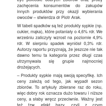
zachęcenia konsumentów do zakupów
innych produktów przy okazji wybierania
owoców – stwierdza dr Piotr Arak.
W tabeli spadków są też produkty sypkie (np.
cukier, mąka), które potaniały o 4,6% rdr. We
wrześniu zaliczyły wzrost na poziomie 4,9%
rdr. W sierpniu spadek wyniósł 0,3% rdr.
Autorzy raportu przyznają, że jeszcze nie tak
dawno temu ta kategoria przez długi czas
utrzymywała się grupie najmocniej
drożejących.
– Produkty sypkie mają swoją specyfikę. Ich
ceny zależą od tego, jak wypadł sezon
zbiorów. To artykuły zbierane raz do roku,
więc dobry rok oznacza dużo towaru i niższe
ceny, a słaby wręcz przeciwnie. Ważny jest
też tzw. efekt bazy, czyli z czym