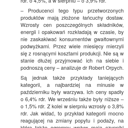
rdr. o 4,5%, a w sierpniu – o 3,9% rdr.
– Producenci tego typu przetworzonych
produktów mają złożone łańcuchy dostaw.
Wzrosty cen poszczególnych składników,
energii i opakowań rozkładają w czasie, by
nie zaskakiwać konsumentów gwałtownymi
podwyżkami. Przez wiele miesięcy mierzyli
się z rosnącymi kosztami produkcji. Nie są w
stanie dłużej przyjmować ich na siebie i
podnoszą ceny – analizuje dr Robert Orpych.
Są jednak także przykłady taniejących
kategorii, a najbardziej na minusie w
październiku były warzywa. Ich ceny spadły
o 6,4% rdr. We wrześniu także były niższe –
o 1,5% rdr. Z kolei w sierpniu wzrosły o 3,8%
rdr. Jak widać, to przykład kategorii mocno
reagującej na zmiany popytu i podaży, na
którą także ogromny wpływ mają czynniki