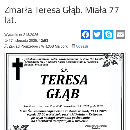
Zmarła Teresa Głąb. Miała 77
lat.
Facebook
Twitter
Skype
Em
Wydanie nr 218/2026
17 listopada 2025,
12:53
Zakład Pogrzebowy WRZOS Malbork
Odeszli