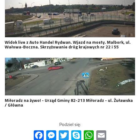
Widok live z Auto Handel Rydwan. Wjazd na mosty. Malbork, ul.
Wałowa-Boczna. Skrzyżowanie dróg krajowych nr 22 i 55
Miłoradz na żywo! - Urząd Gminy 82-213 Miłoradz - ul. Żuławska
/ Główna
Podziel się:
Facebook
Messenger
Twitter
Skype
WhatsApp
Email