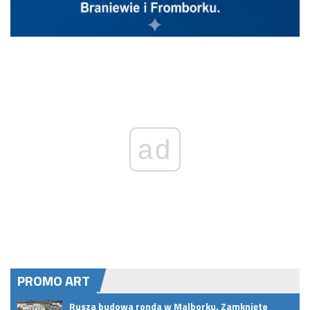
ad
PROMO ART
.
Rusza budowa ronda w Malborku. Zamknięte