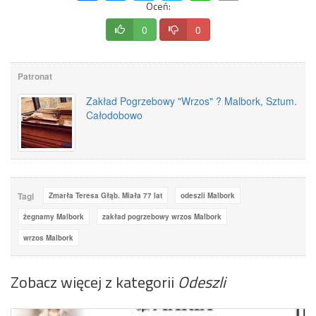
Oceń:
0
0
Patronat
Zakład Pogrzebowy "Wrzos" ? Malbork, Sztum.
Całodobowo
Tagi
Zmarła Teresa Głąb. Miała 77 lat
odeszli Malbork
żegnamy Malbork
zakład pogrzebowy wrzos Malbork
wrzos Malbork
Zobacz więcej z kategorii
Odeszli