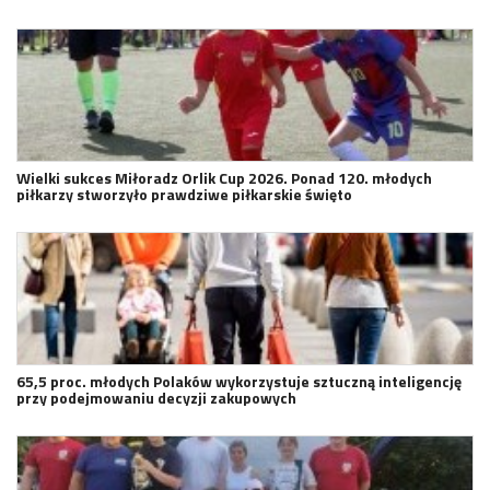
Wielki sukces Miłoradz Orlik Cup 2026. Ponad 120. młodych
piłkarzy stworzyło prawdziwe piłkarskie święto
65,5 proc. młodych Polaków wykorzystuje sztuczną inteligencję
przy podejmowaniu decyzji zakupowych