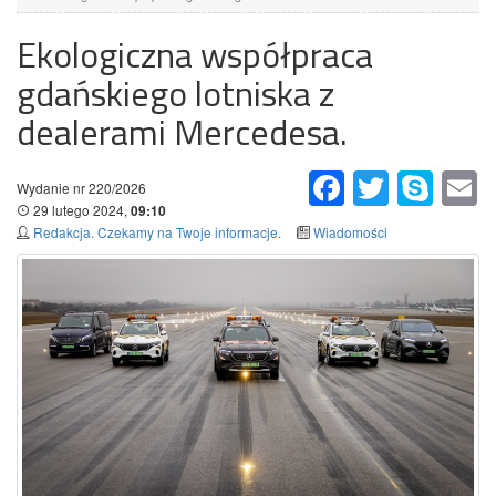
Ekologiczna współpraca
gdańskiego lotniska z
dealerami Mercedesa.
Facebook
Twitter
Skype
Em
Wydanie nr 220/2026
29 lutego 2024,
09:10
Redakcja. Czekamy na Twoje informacje.
Wiadomości