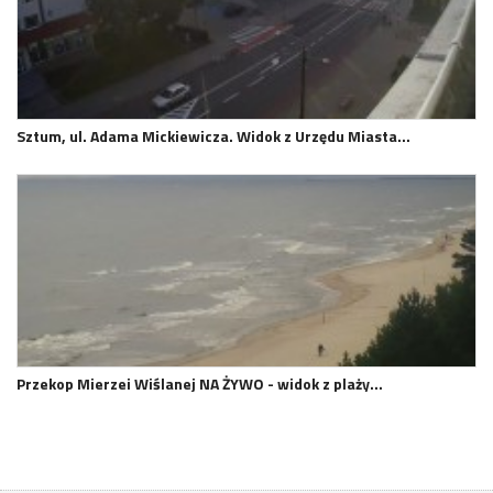
Sztum, ul. Adama Mickiewicza. Widok z Urzędu Miasta…
Przekop Mierzei Wiślanej NA ŻYWO - widok z plaży…