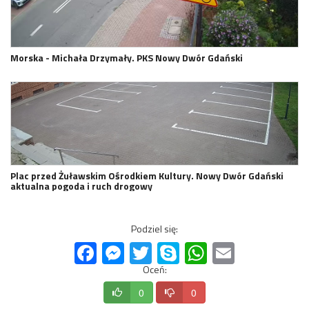
Morska - Michała Drzymały. PKS Nowy Dwór Gdański
Plac przed Żuławskim Ośrodkiem Kultury. Nowy Dwór Gdański
aktualna pogoda i ruch drogowy
Podziel się:
Facebook
Messenger
Twitter
Skype
WhatsApp
Email
Oceń:
0
0