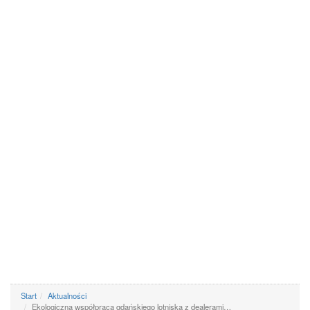
Start
Aktualności
Ekologiczna współpraca gdańskiego lotniska z dealerami…