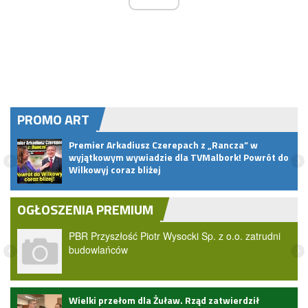
PROMO ART
Premier Arkadiusz Czerepach z „Rancza” w
u
wyjątkowym wywiadzie dla TVMalbork! Powrót do
Wilkowyj coraz bliżej
OGŁOSZENIA PREMIUM
PBR Przyszłość Piotr Wysocki Sp. z o.o. zatrudni
budowlańców
Wielki przełom dla Żuław. Rząd zatwierdził