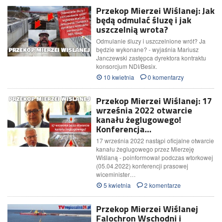
Przekop Mierzei Wiślanej: Jak
będą odmulać śluzę i jak
uszczelnią wrota?
Odmulanie śluzy i uszczelnione wrót? Ja
będzie wykonane? - wyjaśnia Mariusz
Janczewski zastępca dyrektora kontraktu
konsorcjum NDI/Besix.
10 kwietnia
0 komentarzy
Przekop Mierzei Wiślanej: 17
września 2022 otwarcie
kanału żeglugowego!
Konferencja…
17 września 2022 nastąpi oficjalne otwarcie
kanału żeglugowego przez Mierzeję
Wiślaną - poinformował podczas wtorkowej
(05.04.2022) konferencji prasowej
wiceminister…
5 kwietnia
2 komentarze
Przekop Mierzei Wiślanej
Falochron Wschodni i