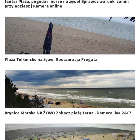
Jantar Plaża, pogoda i morze na żywo! Sprawdź warunki zanim
przyjedziesz | Kamera online
Plaża Tolkmicko na żywo. Restauracja Fregata
Krynica Morska NA ŻYWO Zobacz plażę teraz - kamera live 24/7