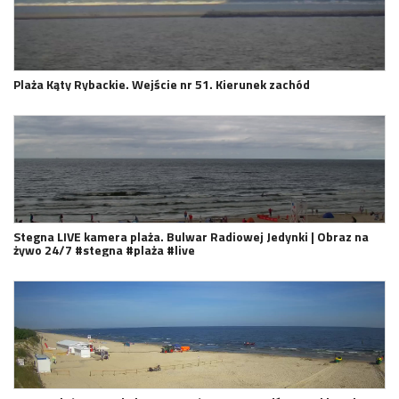
Plaża Kąty Rybackie. Wejście nr 51. Kierunek zachód
Stegna LIVE kamera plaża. Bulwar Radiowej Jedynki | Obraz na
żywo 24/7 #stegna #plaża #live