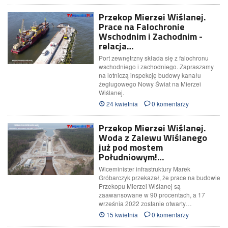
Przekop Mierzei Wiślanej.
Prace na Falochronie
Wschodnim i Zachodnim -
relacja…
Port zewnętrzny składa się z falochronu
wschodniego i zachodniego. Zapraszamy
na lotniczą inspekcję budowy kanału
żeglugowego Nowy Świat na Mierzei
Wiślanej.
24 kwietnia
0 komentarzy
Przekop Mierzei Wiślanej.
Woda z Zalewu Wiślanego
już pod mostem
Południowym!…
Wiceminister infrastruktury Marek
Gróbarczyk przekazał, że prace na budowie
Przekopu Mierzei Wiślanej są
zaawansowane w 90 procentach, a 17
września 2022 zostanie otwarty…
15 kwietnia
0 komentarzy