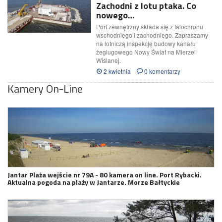
Zachodni z lotu ptaka. Co
nowego…
Port zewnętrzny składa się z falochronu
wschodniego i zachodniego. Zapraszamy
na lotniczą inspekcję budowy kanału
żeglugowego Nowy Świat na Mierzei
Wiślanej.
2 kwietnia
0 komentarzy
Kamery On-Line
Jantar Plaża wejście nr 79A - 80 kamera on line. Port Rybacki.
Aktualna pogoda na plaży w Jantarze. Morze Bałtyckie