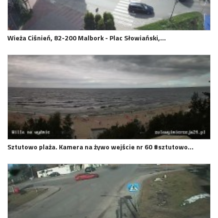
Wieża Ciśnień, 82-200 Malbork - Plac Słowiański,…
Sztutowo plaża. Kamera na żywo wejście nr 60 #sztutowo…