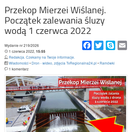
Przekop Mierzei Wiślanej.
Początek zalewania śluzy
wodą 1 czerwca 2022
Facebook
Twitter
Skype
Em
Wydanie nr 219/2026
1 czerwca 2022,
15:55
Redakcja. Czekamy na Twoje informacje.
Wiadomości
•
Dron - wideo, zdjęcia TvRegionalna24.pl
•
Ramówki
1 komentarz