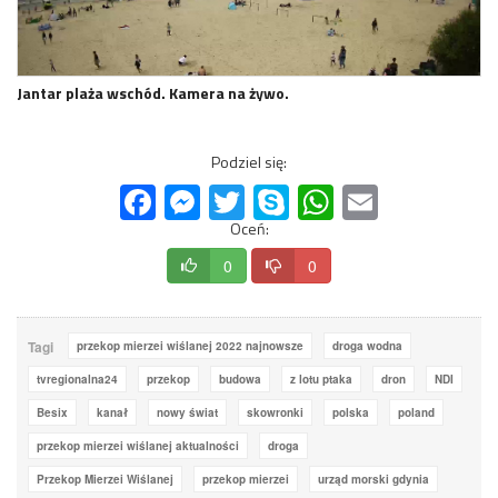
Jantar plaża wschód. Kamera na żywo.
Podziel się:
Facebook
Messenger
Twitter
Skype
WhatsApp
Email
Oceń:
0
0
Tagi
przekop mierzei wiślanej 2022 najnowsze
droga wodna
tvregionalna24
przekop
budowa
z lotu ptaka
dron
NDI
Besix
kanał
nowy świat
skowronki
polska
poland
przekop mierzei wiślanej aktualności
droga
Przekop Mierzei Wiślanej
przekop mierzei
urząd morski gdynia