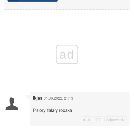
ad
lkjas
01.06.2022, 21:13
Pisiory zalały robaka
0
0
Odpowiedz