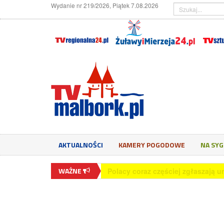
Wydanie nr 219/2026, Piątek 7.08.2026
AKTUALNOŚCI
KAMERY POGODOWE
NA SY
WAŻNE
65,5 proc. młodych Polaków wyko