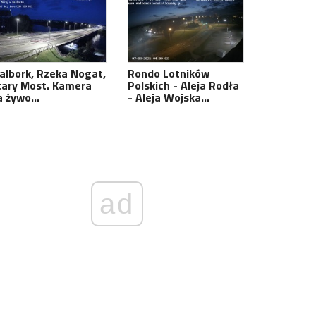
albork, Rzeka Nogat,
Rondo Lotników
tary Most. Kamera
Polskich - Aleja Rodła
a żywo…
- Aleja Wojska…
ad