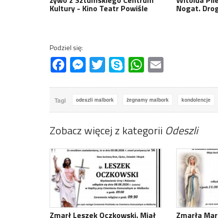
Kultury - Kino Teatr Powiśle
Nogat. Drog
Podziel się:
Facebook
Messenger
Twitter
Skype
WhatsApp
Email
Tagi
odeszli malbork
żegnamy malbork
kondolencje
Zobacz więcej z kategorii
Odeszli
Zmarł Leszek Oczkowski. Miał
Zmarła Mari