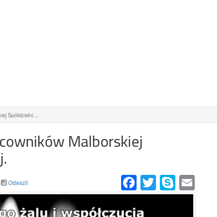
iej Spółdzielni…
acowników Malborskiej
j.
Facebook
Twitter
Skype
Email
Odeszli