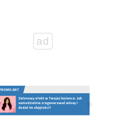
ad
PROMO ART
Salonowy efekt w Twojej łazience. Jak
Premi
samodzielnie zregenerować włosy i
w wyj
dodać im objętości?
Powró