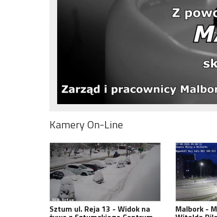
Kamery On-Line
Sztum ul. Reja 13 - Widok na
Malbork - M
żywo z Sztumskiego Centrum
Witolda Pil