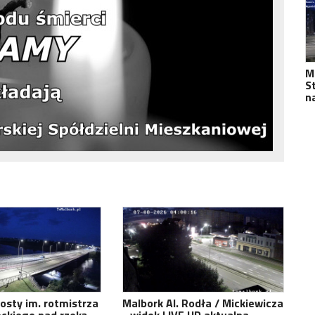
M
S
n
osty im. rotmistrza
Malbork Al. Rodła / Mickiewicza
eckiego nad rzeką
- widok LIVE HD aktualna