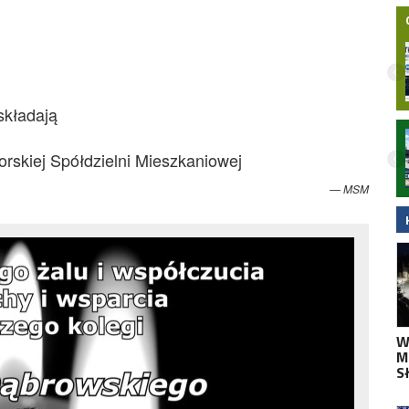
składają
Nielegalna bimbrownia zlikwidowana na
Pomorzu. KAS i Żandarmeria Wojskowa
orskiej Spółdzielni Mieszkaniowej
zatrzymały dwie osoby
MSM
W
M
S