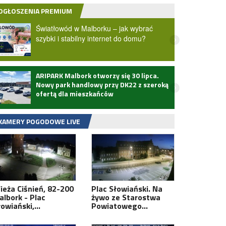
OGŁOSZENIA PREMIUM
Światłowód w Malborku – jak wybrać
szybki i stabilny internet do domu?
ARIPARK Malbork otworzy się 30 lipca.
Zmarł
Nowy park handlowy przy DK22 z szeroką
ofertą dla mieszkańców
KAMERY POGODOWE LIVE
ieża Ciśnień, 82-200
Plac Słowiański. Na
albork - Plac
żywo ze Starostwa
łowiański,…
Powiatowego…