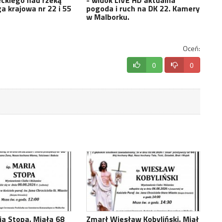
a krajowa nr 22 i 55
pogoda i ruch na DK 22. Kamery
w Malborku.
Oceń:
0
0
a Stopa. Miała 68
Zmarł Wiesław Kobyliński. Miał