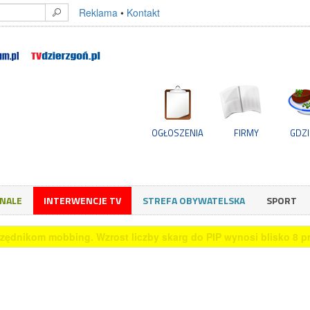
Reklama
•
Kontakt
OGŁOSZENIA
FIRMY
GDZI
GNALE
INTERWENCJE TV
STREFA OBYWATELSKA
SPORT
rzystuje sztuczną inteligencję przy podejmowaniu decyzji zakup