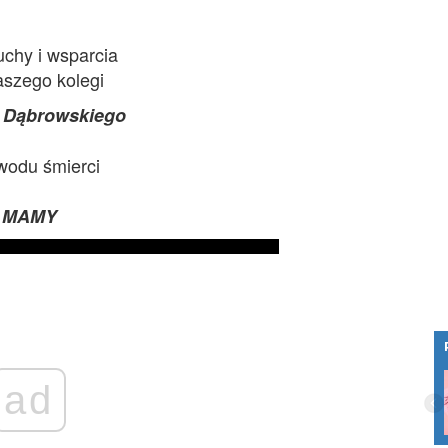
uchy i wsparcia
aszego kolegi
 Dąbrowskiego
wodu śmierci
MAMY
Meble kuchenne od projektu do montażu
ad
- jak wygląda cały proces?