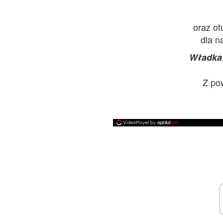
oraz ot
dla n
Władka
Z po