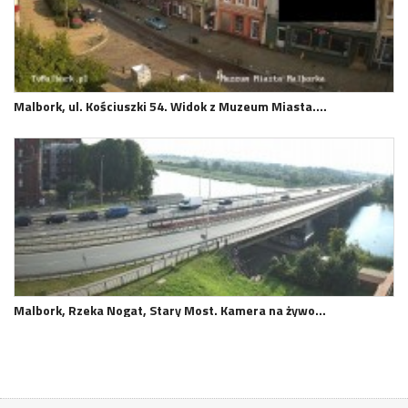
Malbork, ul. Kościuszki 54. Widok z Muzeum Miasta.…
Malbork, Rzeka Nogat, Stary Most. Kamera na żywo…