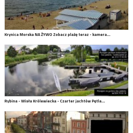
Krynica Morska NA ŻYWO Zobacz plażę teraz - kamera…
Rybina - Wisła Królewiecka - Czarter jachtów Pętla…