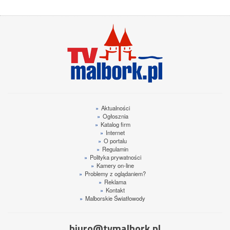
»
Aktualności
»
Ogłosznia
»
Katalog firm
»
Internet
»
O portalu
»
Regulamin
»
Polityka prywatności
»
Kamery on-line
»
Problemy z oglądaniem?
»
Reklama
»
Kontakt
»
Malborskie Światłowody
biuro@tvmalbork.pl