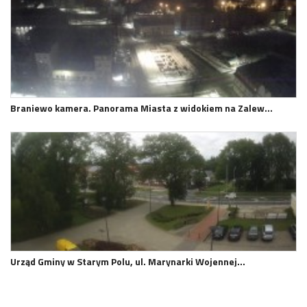
Braniewo kamera. Panorama Miasta z widokiem na Zalew…
Urząd Gminy w Starym Polu, ul. Marynarki Wojennej…