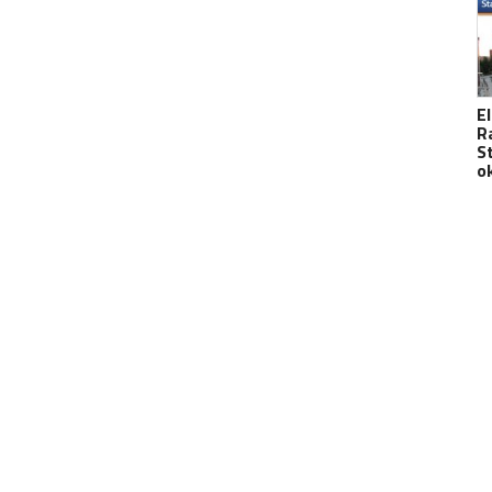
E
R
S
o