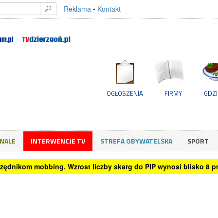
Reklama
•
Kontakt
OGŁOSZENIA
FIRMY
GDZI
GNALE
INTERWENCJE TV
STREFA OBYWATELSKA
SPORT
rzędnikom mobbing. Wzrost liczby skarg do PIP wynosi blisko 8 pro