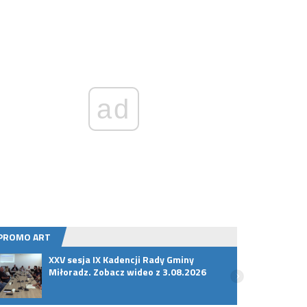
ad
PROMO ART
XXV sesja IX Kadencji Rady Gminy
„Ranc
Miłoradz. Zobacz wideo z 3.08.2026
Adamc
kulto