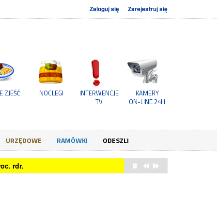
Zaloguj się
Zarejestruj się
E ZJEŚĆ
NOCLEGI
INTERWENCJE
KAMERY
TV
ON-LINE 24H
URZĘDOWE
RAMÓWKI
ODESZLI
c. rdr.