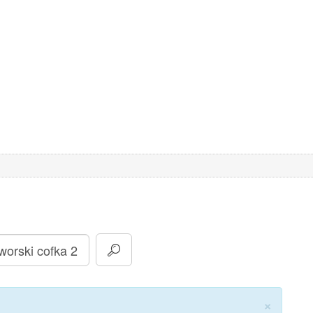
Zamkn
×