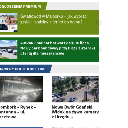
OGŁOSZENIA PREMIUM
Światłowód w Malborku – jak wybrać
szybki i stabilny internet do domu?
ARIPARK Malbork otworzy się 30 lipca.
Zmarł
Nowy park handlowy przy DK22 z szeroką
ofertą dla mieszkańców
KAMERY POGODOWE LIVE
rombork - Rynek -
Nowy Dwór Gdański.
ontanna - ul.
Widok na żywo kamery
ocztowa
z Urzędu…