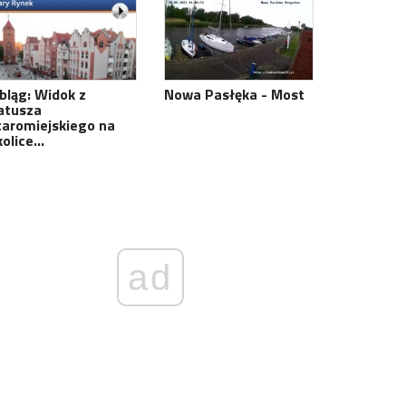
lbląg: Widok z
Nowa Pasłęka - Most
atusza
taromiejskiego na
kolice…
ad