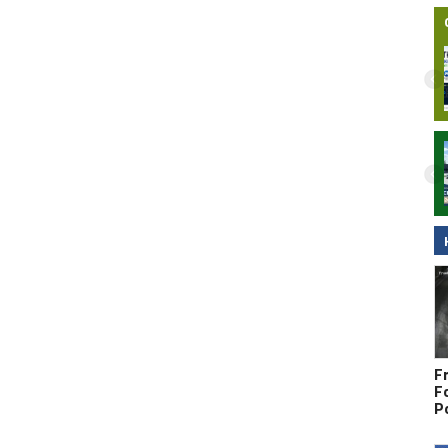
Nielegalna bimbrownia zlikwidowana na
Pomorzu. KAS i Żandarmeria Wojskowa
zatrzymały dwie osoby
F
F
P