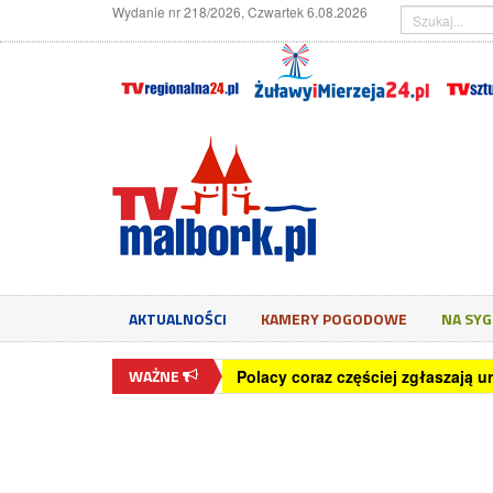
Wydanie nr 218/2026, Czwartek 6.08.2026
AKTUALNOŚCI
KAMERY POGODOWE
NA SY
WAŻNE
Polacy coraz częściej zgłaszają u