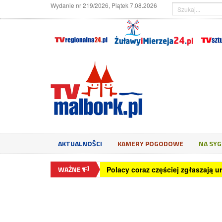
Wydanie nr 219/2026, Piątek 7.08.2026
AKTUALNOŚCI
KAMERY POGODOWE
NA SY
WAŻNE
Polacy coraz częściej zgłaszają u