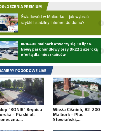
OGŁOSZENIA PREMIUM
Światłowód w Malborku – jak wybrać
szybki i stabilny internet do domu?
ARIPARK Malbork otworzy się 30 lipca.
Zmarł
Nowy park handlowy przy DK22 z szeroką
ofertą dla mieszkańców
KAMERY POGODOWE LIVE
klep "KONIK" Krynica
Wieża Ciśnień, 82-200
rska - Piaski ul.
Malbork - Plac
łoneczna.…
Słowiański,…