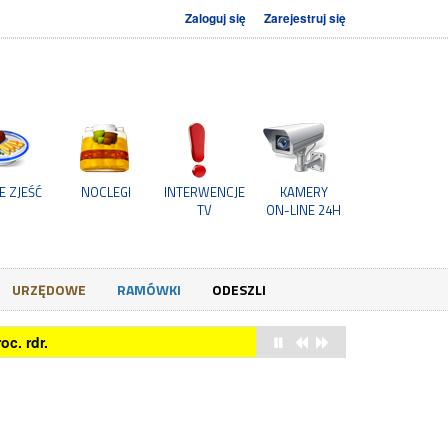
Zaloguj się
Zarejestruj się
E ZJEŚĆ
NOCLEGI
INTERWENCJE
KAMERY
TV
ON-LINE 24H
URZĘDOWE
RAMÓWKI
ODESZLI
c. rdr.