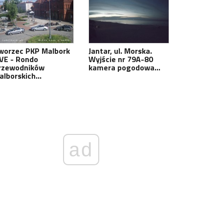
worzec PKP Malbork
Jantar, ul. Morska.
IVE - Rondo
Wyjście nr 79A-80
rzewodników
kamera pogodowa…
alborskich…
ad