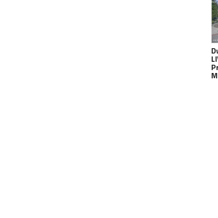
D
L
P
M