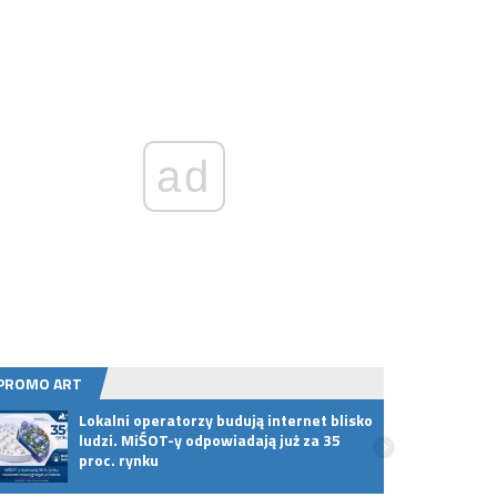
ad
PROMO ART
Lokalni operatorzy budują internet blisko
XXV s
ludzi. MiŚOT-y odpowiadają już za 35
Miłor
proc. rynku