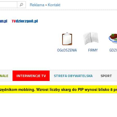
Reklama
•
Kontakt
OGŁOSZENIA
FIRMY
GDZI
GNALE
INTERWENCJE TV
STREFA OBYWATELSKA
SPORT
rzędnikom mobbing. Wzrost liczby skarg do PIP wynosi blisko 8 pro