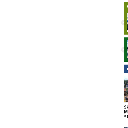
Nielegalna bimbrownia zlikwidowana na
Pomorzu. KAS i Żandarmeria Wojskowa
zatrzymały dwie osoby
S
Mo
S