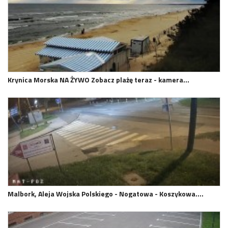
Krynica Morska NA ŻYWO Zobacz plażę teraz - kamera…
Malbork, Aleja Wojska Polskiego - Nogatowa - Koszykowa.…