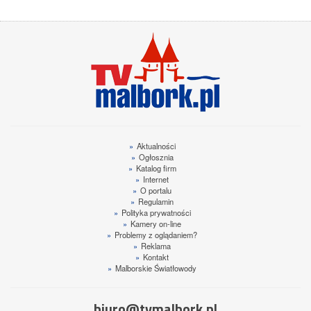
»
Aktualności
»
Ogłosznia
»
Katalog firm
»
Internet
»
O portalu
»
Regulamin
»
Polityka prywatności
»
Kamery on-line
»
Problemy z oglądaniem?
»
Reklama
»
Kontakt
»
Malborskie Światłowody
biuro@tvmalbork.pl