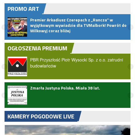
PROMO ART
Premier Arkadiusz Czerepach z „Rancza” w
wyjątkowym wywiadzie dla TVMalbork! Powrót do
Wilkowyj coraz bliżej
OGŁOSZENIA PREMIUM
PBR Przyszłość Piotr Wysocki Sp. z o.o. zatrudni
budowlańców
ark
Zmarła Justyna Polska. Miała 38 lat.
KAMERY POGODOWE LIVE