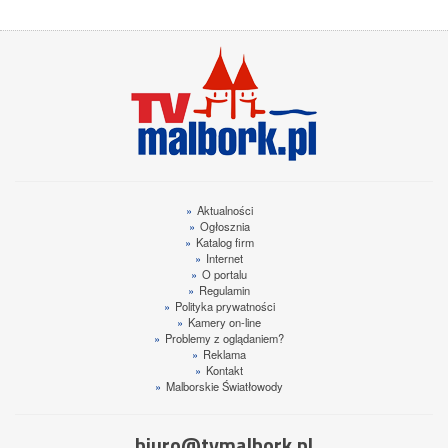
»
Aktualności
»
Ogłosznia
»
Katalog firm
»
Internet
»
O portalu
»
Regulamin
»
Polityka prywatności
»
Kamery on-line
»
Problemy z oglądaniem?
»
Reklama
»
Kontakt
»
Malborskie Światłowody
biuro@tvmalbork.pl