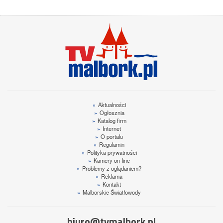
»
Aktualności
»
Ogłosznia
»
Katalog firm
»
Internet
»
O portalu
»
Regulamin
»
Polityka prywatności
»
Kamery on-line
»
Problemy z oglądaniem?
»
Reklama
»
Kontakt
»
Malborskie Światłowody
biuro@tvmalbork.pl