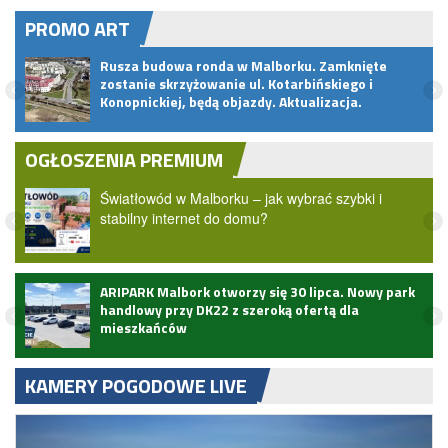
PROMO ART
rze,
Rusza budowa ronda w Malborku. Zamknięte
a
zostanie skrzyżowanie ul. Kotarbińskiego i
Konopnickiej, będą objazdy. Aktualizacja.
OGŁOSZENIA PREMIUM
Światłowód w Malborku – jak wybrać szybki i
stabilny internet do domu?
ARIPARK Malbork otworzy się 30 lipca. Nowy park
handlowy przy DK22 z szeroką ofertą dla
mieszkańców
KAMERY POGODOWE LIVE