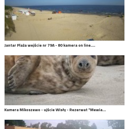
Jantar Plaża wejście nr 79A - 80 kamera on line.…
Kamera Mikoszewo - ujście Wisły - Rezerwat "Mewia…