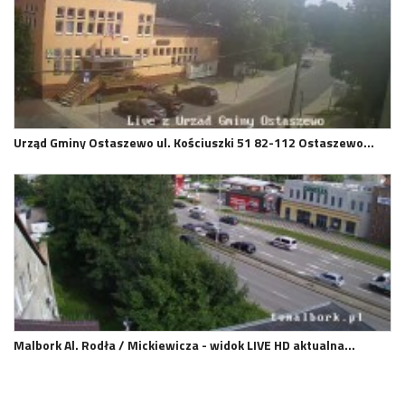
Urząd Gminy Ostaszewo ul. Kościuszki 51 82-112 Ostaszewo…
Malbork Al. Rodła / Mickiewicza - widok LIVE HD aktualna…