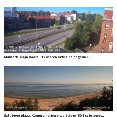
Malbork, Aleja Rodła i 17 Marca aktualna pogoda i…
Sztutowo plaża. Kamera na żywo wejście nr 60 #sztutowo…