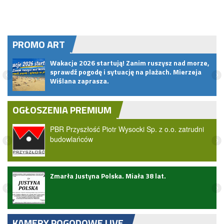
PROMO ART
?
Wakacje 2026 startują! Zanim ruszysz nad morze,
sprawdź pogodę i sytuację na plażach. Mierzeja
Wiślana zaprasza.
OGŁOSZENIA PREMIUM
PBR Przyszłość Piotr Wysocki Sp. z o.o. zatrudni
budowlańców
ark
Zmarła Justyna Polska. Miała 38 lat.
KAMERY POGODOWE LIVE