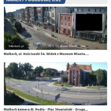
Malbork, ul. Kościuszki 54. Widok z Muzeum Miasta.…
Malbork kamera Al. Rodła - Plac Słowiański - Droga…