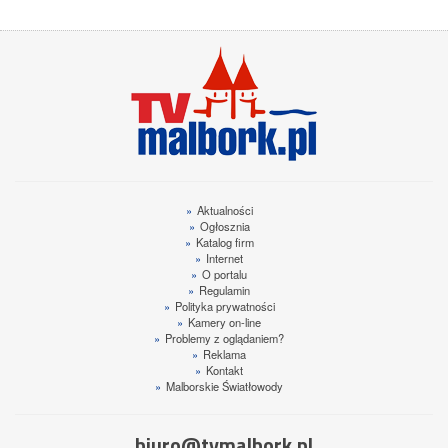
»
Aktualności
»
Ogłosznia
»
Katalog firm
»
Internet
»
O portalu
»
Regulamin
»
Polityka prywatności
»
Kamery on-line
»
Problemy z oglądaniem?
»
Reklama
»
Kontakt
»
Malborskie Światłowody
biuro@tvmalbork.pl