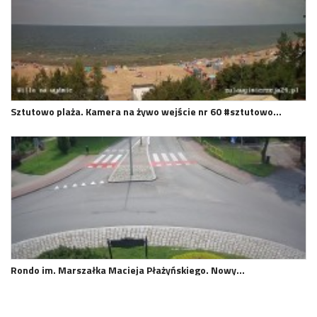
Sztutowo plaża. Kamera na żywo wejście nr 60 #sztutowo…
Rondo im. Marszałka Macieja Płażyńskiego. Nowy…