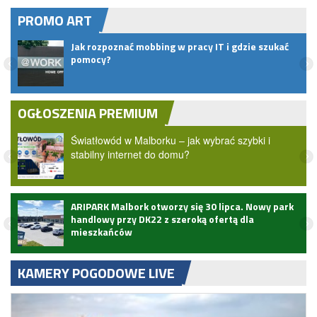
PROMO ART
pem
Jak rozpoznać mobbing w pracy IT i gdzie szukać
pomocy?
OGŁOSZENIA PREMIUM
Światłowód w Malborku – jak wybrać szybki i
stabilny internet do domu?
ARIPARK Malbork otworzy się 30 lipca. Nowy park
handlowy przy DK22 z szeroką ofertą dla
mieszkańców
KAMERY POGODOWE LIVE