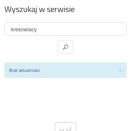
Wyszukaj w serwisie
Za
×
Brak aktualności.