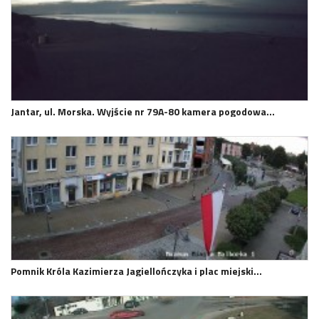
Jantar, ul. Morska. Wyjście nr 79A-80 kamera pogodowa…
Pomnik Króla Kazimierza Jagiellończyka i plac miejski…