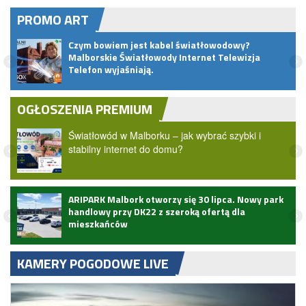
PROMO ART
pem
Czym bowiem jest kabel światłowodowy?
Malborskie Światłowody Internet Telewizja
Telefon wyjaśniają.
OGŁOSZENIA PREMIUM
Światłowód w Malborku – jak wybrać szybki i
stabilny internet do domu?
ARIPARK Malbork otworzy się 30 lipca. Nowy park
handlowy przy DK22 z szeroką ofertą dla
mieszkańców
KAMERY POGODOWE LIVE