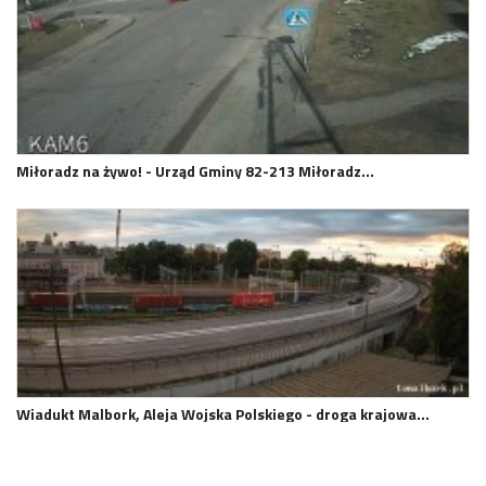
Miłoradz na żywo! - Urząd Gminy 82-213 Miłoradz…
Wiadukt Malbork, Aleja Wojska Polskiego - droga krajowa…