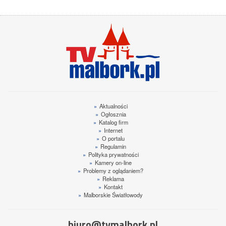
»
Aktualności
»
Ogłosznia
»
Katalog firm
»
Internet
»
O portalu
»
Regulamin
»
Polityka prywatności
»
Kamery on-line
»
Problemy z oglądaniem?
»
Reklama
»
Kontakt
»
Malborskie Światłowody
biuro@tvmalbork.pl