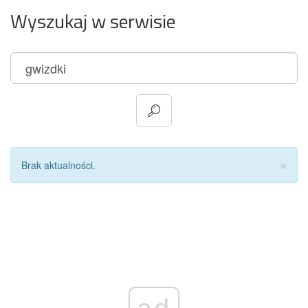
Wyszukaj w serwisie
Za
×
Brak aktualności.