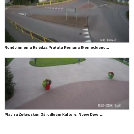
Rondo imienia Księdza Prałata Romana Kłonieckiego…
Plac za Żuławskim Ośrodkiem Kultury. Nowy Dwór…