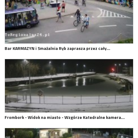
Bar KARMAZYN i Smażalnia Ryb zaprasza przez cały…
Frombork - Widok na miasto - Wzgórze Katedralne kamera…