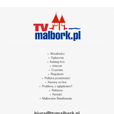
»
Aktualności
»
Ogłosznia
»
Katalog firm
»
Internet
»
O portalu
»
Regulamin
»
Polityka prywatności
»
Kamery on-line
»
Problemy z oglądaniem?
»
Reklama
»
Kontakt
»
Malborskie Światłowody
biuro@tvmalbork.pl