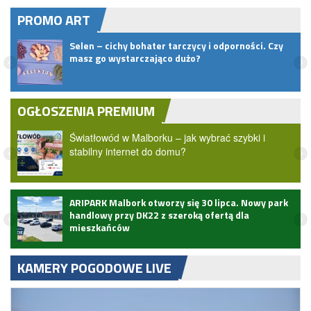
PROMO ART
pem
Selen – cichy bohater tarczycy i odporności. Czy
masz go wystarczająco dużo?
OGŁOSZENIA PREMIUM
Światłowód w Malborku – jak wybrać szybki i
stabilny internet do domu?
ARIPARK Malbork otworzy się 30 lipca. Nowy park
handlowy przy DK22 z szeroką ofertą dla
mieszkańców
KAMERY POGODOWE LIVE