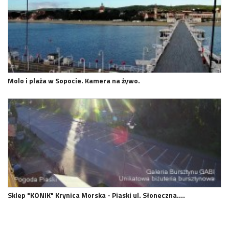
Molo i plaża w Sopocie. Kamera na żywo.
Sklep "KONIK" Krynica Morska - Piaski ul. Słoneczna.…