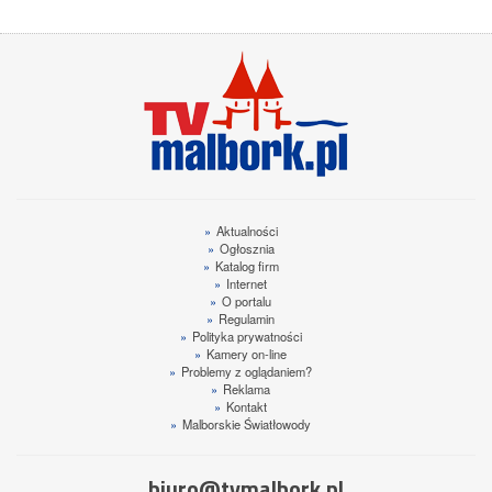
»
Aktualności
»
Ogłosznia
»
Katalog firm
»
Internet
»
O portalu
»
Regulamin
»
Polityka prywatności
»
Kamery on-line
»
Problemy z oglądaniem?
»
Reklama
»
Kontakt
»
Malborskie Światłowody
biuro@tvmalbork.pl