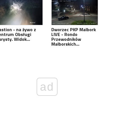
astion - na żywo z
Dworzec PKP Malbork
entrum Obsługi
LIVE - Rondo
urysty. Widok…
Przewodników
Malborskich…
ad