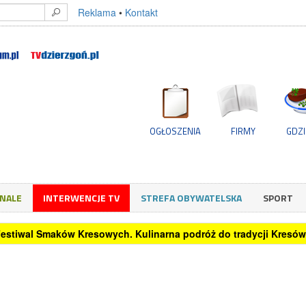
Reklama
•
Kontakt
OGŁOSZENIA
FIRMY
GDZI
GNALE
INTERWENCJE TV
STREFA OBYWATELSKA
SPORT
 Festiwal Smaków Kresowych. Kulinarna podróż do tradycji Kresów 