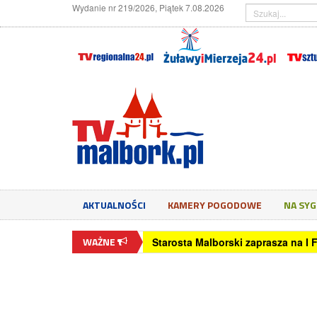
Wydanie nr 219/2026, Piątek 7.08.2026
AKTUALNOŚCI
KAMERY POGODOWE
NA SY
WAŻNE
Starosta Malborski zaprasza na I