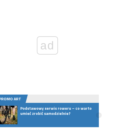
ad
PROMO ART
Podstawowy serwis roweru – co warto
Selen
umieć zrobić samodzielnie?
odpor
dużo?