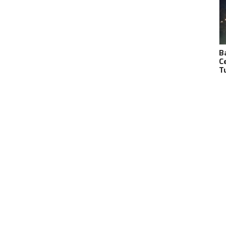
B
C
T