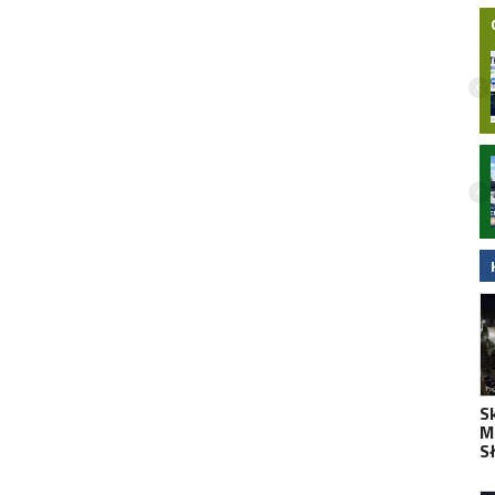
Nielegalna bimbrownia zlikwidowana na
Pomorzu. KAS i Żandarmeria Wojskowa
zatrzymały dwie osoby
S
Mo
S