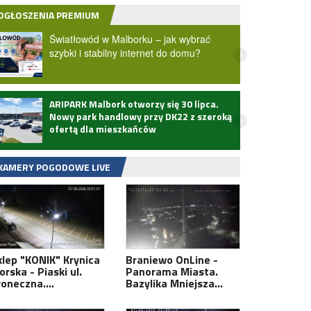
OGŁOSZENIA PREMIUM
Światłowód w Malborku – jak wybrać
szybki i stabilny internet do domu?
ARIPARK Malbork otworzy się 30 lipca.
Zmarł
Nowy park handlowy przy DK22 z szeroką
ofertą dla mieszkańców
KAMERY POGODOWE LIVE
klep "KONIK" Krynica
Braniewo OnLine -
rska - Piaski ul.
Panorama Miasta.
łoneczna.…
Bazylika Mniejsza…