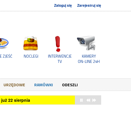
Zaloguj się
Zarejestruj się
E ZJEŚĆ
NOCLEGI
INTERWENCJE
KAMERY
TV
ON-LINE 24H
URZĘDOWE
RAMÓWKI
ODESZLI
już 22 sierpnia