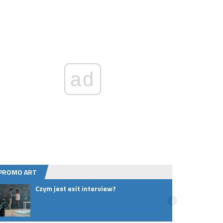
ad
PROMO ART
Czym jest exit interview?
Rusza
Zamkn
Kotar
objaz