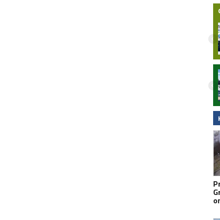
Nielegalna bimbrownia zlikwidowana na
Pomorzu. KAS i Żandarmeria Wojskowa
zatrzymały dwie osoby
P
G
o