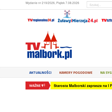
Wydanie nr 219/2026, Piątek 7.08.2026
AKTUALNOŚCI
KAMERY POGODOWE
NA SY
WAŻNE
Starosta Malborski zaprasza na I