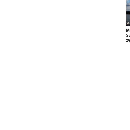
M
S
ż