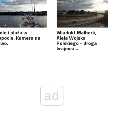
olo i plaża w
Wiadukt Malbork,
opocie. Kamera na
Aleja Wojska
ywo.
Polskiego - droga
krajowa…
ad