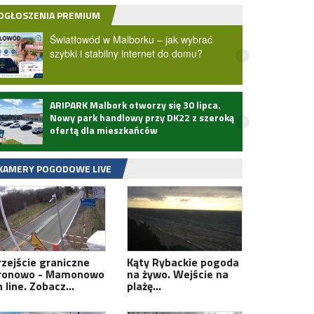
OGŁOSZENIA PREMIUM
Światłowód w Malborku – jak wybrać
szybki i stabilny internet do domu?
ARIPARK Malbork otworzy się 30 lipca.
Zmarł
Nowy park handlowy przy DK22 z szeroką
ofertą dla mieszkańców
KAMERY POGODOWE LIVE
rzejście graniczne
Kąty Rybackie pogoda
ronowo - Mamonowo
na żywo. Wejście na
n line. Zobacz…
plażę…