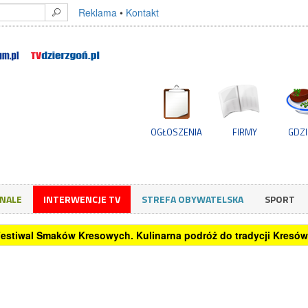
Reklama
•
Kontakt
OGŁOSZENIA
FIRMY
GDZI
GNALE
INTERWENCJE TV
STREFA OBYWATELSKA
SPORT
 Festiwal Smaków Kresowych. Kulinarna podróż do tradycji Kresów 