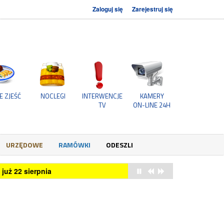
Zaloguj się
Zarejestruj się
E ZJEŚĆ
NOCLEGI
INTERWENCJE
KAMERY
TV
ON-LINE 24H
URZĘDOWE
RAMÓWKI
ODESZLI
już 22 sierpnia