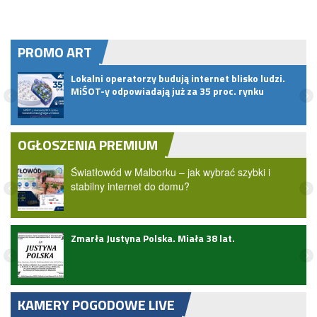
PROMO ART
pem
Lokalni operatorzy budują internet blisko ludzi.
MiŚOT-y odpowiadają już za 35 proc. rynku
OGŁOSZENIA PREMIUM
Światłowód w Malborku – jak wybrać szybki i
stabilny internet do domu?
Zmarła Justyna Polska. Miała 38 lat.
zji
KAMERY POGODOWE LIVE