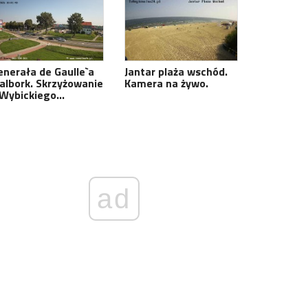
enerała de Gaulle`a
Jantar plaża wschód.
albork. Skrzyżowanie
Kamera na żywo.
 Wybickiego…
ad