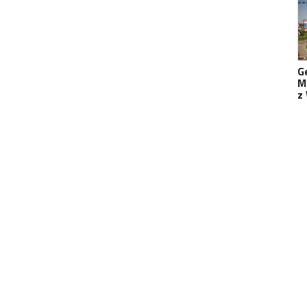
G
M
z