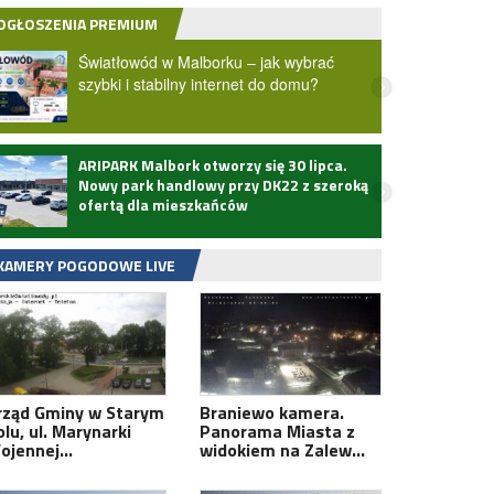
OGŁOSZENIA PREMIUM
Światłowód w Malborku – jak wybrać
szybki i stabilny internet do domu?
ARIPARK Malbork otworzy się 30 lipca.
Zmarł
Nowy park handlowy przy DK22 z szeroką
ofertą dla mieszkańców
KAMERY POGODOWE LIVE
rząd Gminy w Starym
Braniewo kamera.
lu, ul. Marynarki
Panorama Miasta z
ojennej…
widokiem na Zalew…