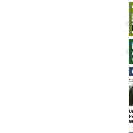
Nielegalna bimbrownia zlikwidowana na
Pomorzu. KAS i Żandarmeria Wojskowa
zatrzymały dwie osoby
U
Po
W