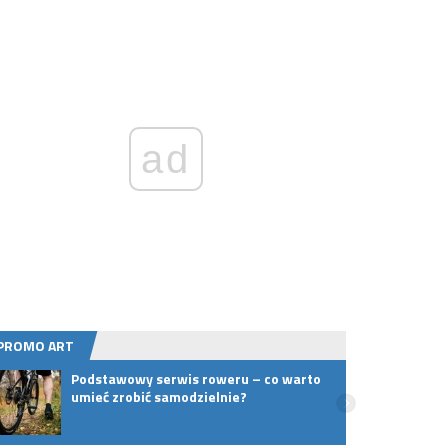
ad
PROMO ART
Podstawowy serwis roweru – co warto
Salon
umieć zrobić samodzielnie?
samod
dodać