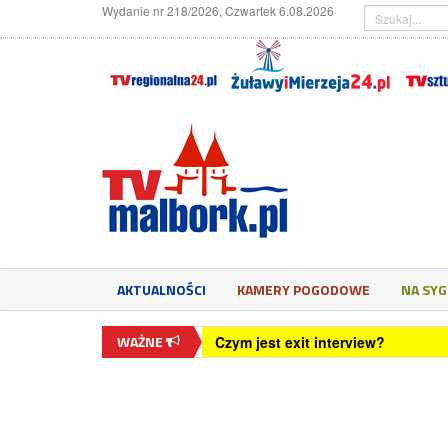
Wydanie nr 218/2026, Czwartek 6.08.2026
AKTUALNOŚCI
KAMERY POGODOWE
NA SY
WAŻNE
Czym jest exit interview?