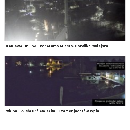
Braniewo OnLine - Panorama Miasta. Bazylika Mniejsza…
Rybina - Wisła Królewiecka - Czarter jachtów Pętla…