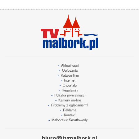
»
Aktualności
»
Ogłosznia
»
Katalog firm
»
Internet
»
O portalu
»
Regulamin
»
Polityka prywatności
»
Kamery on-line
»
Problemy z oglądaniem?
»
Reklama
»
Kontakt
»
Malborskie Światłowody
biuro@tvmalbork.pl