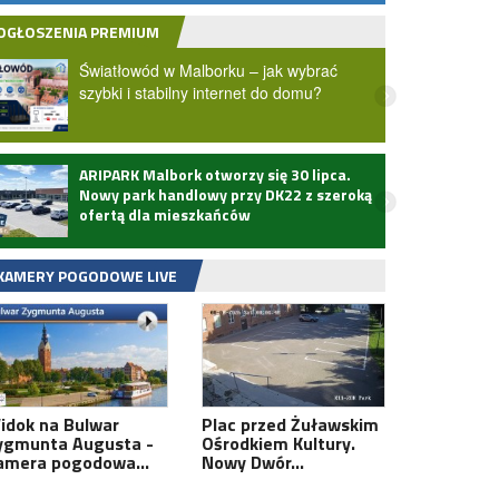
OGŁOSZENIA PREMIUM
Światłowód w Malborku – jak wybrać
szybki i stabilny internet do domu?
ARIPARK Malbork otworzy się 30 lipca.
Zmarł
Nowy park handlowy przy DK22 z szeroką
ofertą dla mieszkańców
KAMERY POGODOWE LIVE
idok na Bulwar
Plac przed Żuławskim
ygmunta Augusta -
Ośrodkiem Kultury.
amera pogodowa…
Nowy Dwór…