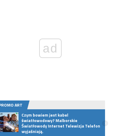
ad
PROMO ART
Czym bowiem jest kabel
Meble
światłowodowy? Malborskie
- jak
Światłowody Internet Telewizja Telefon
wyjaśniają.