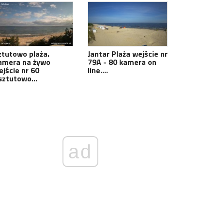
ztutowo plaża.
Jantar Plaża wejście nr
amera na żywo
79A - 80 kamera on
ejście nr 60
line.…
sztutowo…
ad