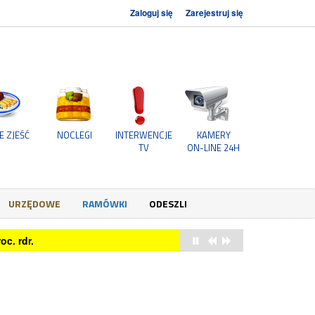
Zaloguj się
Zarejestruj się
E ZJEŚĆ
NOCLEGI
INTERWENCJE
KAMERY
TV
ON-LINE 24H
URZĘDOWE
RAMÓWKI
ODESZLI
c. rdr.