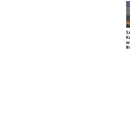
S
K
w
#