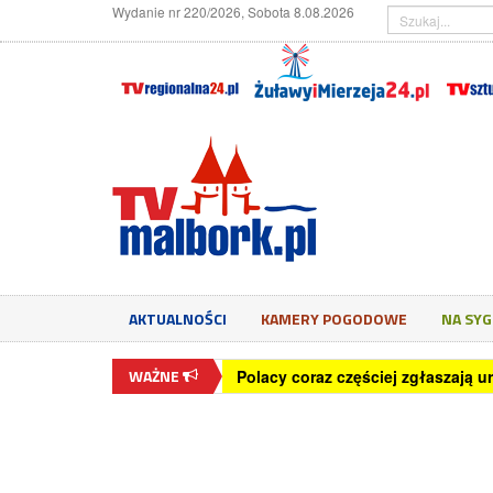
Wydanie nr 220/2026, Sobota 8.08.2026
AKTUALNOŚCI
KAMERY POGODOWE
NA SY
WAŻNE
Polacy coraz częściej zgłaszają u