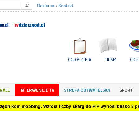
Reklama
•
Kontakt
OGŁOSZENIA
FIRMY
GDZI
GNALE
INTERWENCJE TV
STREFA OBYWATELSKA
SPORT
rzędnikom mobbing. Wzrost liczby skarg do PIP wynosi blisko 8 pro