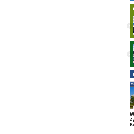
Nielegalna bimbrownia zlikwidowana na
Pomorzu. KAS i Żandarmeria Wojskowa
zatrzymały dwie osoby
W
Z
K