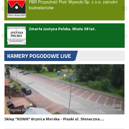
PBR Przyszłość Piotr Wysocki Sp. z o.o. zatrudni
budowlańców
ark
Zmarła Justyna Polska. Miała 38 lat.
KAMERY POGODOWE LIVE
Sklep "KONIK" Krynica Morska - Piaski ul. Słoneczna.…