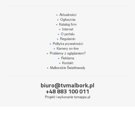
»
Aktualności
»
Ogłosznia
»
Katalog firm
»
Internet
»
O portalu
»
Regulamin
»
Polityka prywatności
»
Kamery on-line
»
Problemy z oglądaniem?
»
Reklama
»
Kontakt
»
Malborskie Światłowody
biuro@tvmalbork.pl
+48 883 100 011
Projekt i wykonanie
tomapps.pl