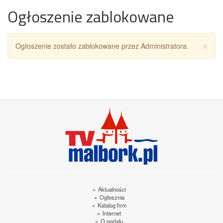
Ogłoszenie zablokowane
Za
×
Ogłoszenie zostało zablokowane przez Administratora.
»
Aktualności
»
Ogłosznia
»
Katalog firm
»
Internet
»
O portalu