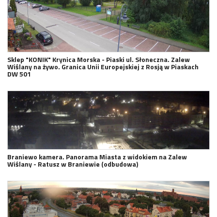
Sklep "KONIK" Krynica Morska - Piaski ul. Słoneczna. Zalew
Wiślany na żywo. Granica Unii Europejskiej z Rosją w Piaskach
DW 501
Braniewo kamera. Panorama Miasta z widokiem na Zalew
Wiślany - Ratusz w Braniewie (odbudowa)