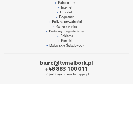
»
Katalog firm
»
Internet
»
O portalu
»
Regulamin
»
Polityka prywatności
»
Kamery on-line
»
Problemy z oglądaniem?
»
Reklama
»
Kontakt
»
Malborskie Światłowody
biuro@tvmalbork.pl
+48 883 100 011
Projekt i wykonanie
tomapps.pl