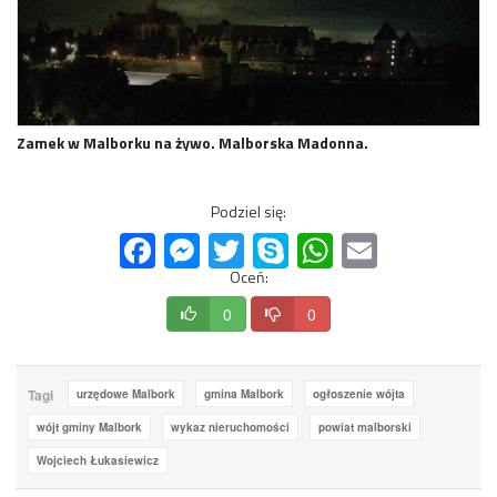
Zamek w Malborku na żywo. Malborska Madonna.
Podziel się:
Facebook
Messenger
Twitter
Skype
WhatsApp
Email
Oceń:
0
0
Tagi
urzędowe Malbork
gmina Malbork
ogłoszenie wójta
wójt gminy Malbork
wykaz nieruchomości
powiat malborski
Wojciech Łukasiewicz