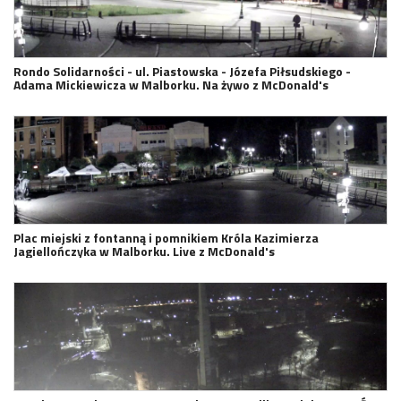
Rondo Solidarności - ul. Piastowska - Józefa Piłsudskiego -
Adama Mickiewicza w Malborku. Na żywo z McDonald's
Plac miejski z fontanną i pomnikiem Króla Kazimierza
Jagiellończyka w Malborku. Live z McDonald's