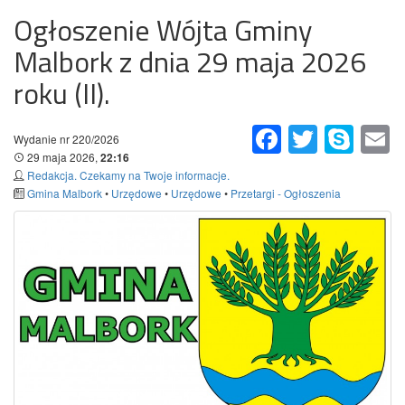
Ogłoszenie Wójta Gminy
Malbork z dnia 29 maja 2026
roku (II).
Facebook
Twitter
Skype
Em
Wydanie nr 220/2026
29 maja 2026,
22:16
Redakcja. Czekamy na Twoje informacje.
Gmina Malbork
•
Urzędowe
•
Urzędowe
•
Przetargi - Ogłoszenia