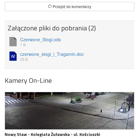
Przejdź do komentarzy
Załączone pliki do pobrania (2)
Czerwone_Stogi.ods
7 B
czerwone_stogi_i_Tragamin.doc
29 B
Kamery On-Line
Nowy Staw - Kolegiata Żuławska - ul. Kościuszki