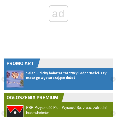
ad
PROMO ART
Selen – cichy bohater tarczycy i odporności. Czy
t do
masz go wystarczająco dużo?
OGŁOSZENIA PREMIUM
PBR Przyszłość Piotr Wysocki Sp. z o.o. zatrudni
budowlańców