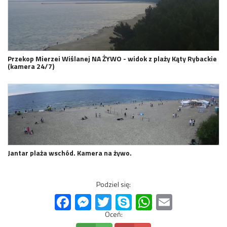
Przekop Mierzei Wiślanej NA ŻYWO - widok z plaży Kąty Rybackie
(kamera 24/7)
Jantar plaża wschód. Kamera na żywo.
Podziel się:
Facebook
Messenger
Twitter
Skype
WhatsApp
Email
Oceń: