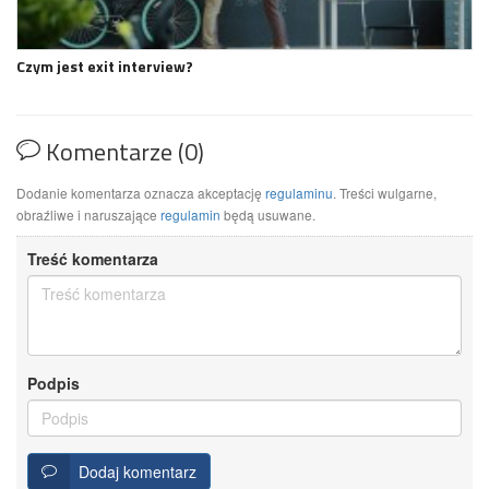
Czym jest exit interview?
Komentarze (0)
Dodanie komentarza oznacza akceptację
regulaminu
. Treści wulgarne,
obraźliwe i naruszające
regulamin
będą usuwane.
Treść komentarza
Podpis
Dodaj komentarz