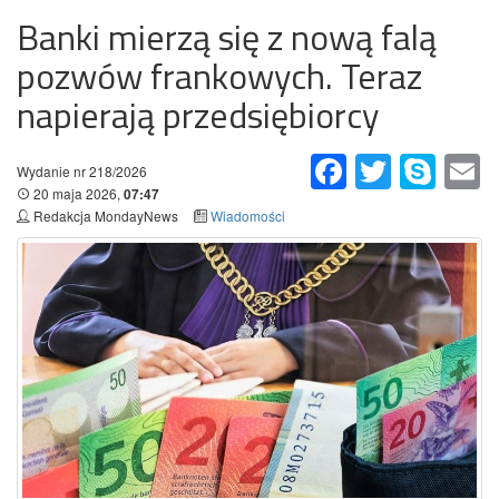
Banki mierzą się z nową falą
pozwów frankowych. Teraz
napierają przedsiębiorcy
Facebook
Twitter
Skype
Em
Wydanie nr 218/2026
20 maja 2026,
07:47
Redakcja MondayNews
Wiadomości