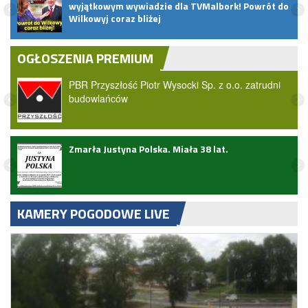
u
wyjątkowym wywiadzie dla TVMalbork! Powrót do
Wilkowyj coraz bliżej
OGŁOSZENIA PREMIUM
PBR Przyszłość Piotr Wysocki Sp. z o.o. zatrudni
budowlańców
ark
Zmarła Justyna Polska. Miała 38 lat.
KAMERY POGODOWE LIVE