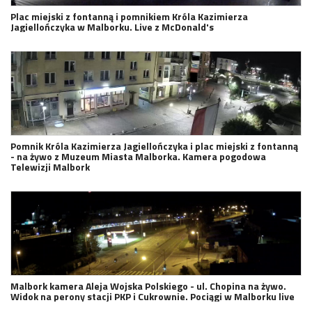
Plac miejski z fontanną i pomnikiem Króla Kazimierza
Jagiellończyka w Malborku. Live z McDonald's
Pomnik Króla Kazimierza Jagiellończyka i plac miejski z fontanną
- na żywo z Muzeum Miasta Malborka. Kamera pogodowa
Telewizji Malbork
Malbork kamera Aleja Wojska Polskiego - ul. Chopina na żywo.
Widok na perony stacji PKP i Cukrownie. Pociągi w Malborku live