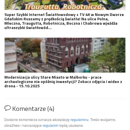
Super Szybki Internet Światłowodowy + TV 4K w Nowym Dworze
Gdańskim Ruszamy z prędkością światła! Na ulice Polna,
Mleczna, Traugutta, Robotnicza, Boczna i Chabrowa wjeżdża
ultraszybki światłowód…
Modernizacja ulicy Stare Miasto w Malborku - prace
archeologiczne nie opóźnią inwestycji? Zobacz zdjęcia i wideo z
drona - 15.10.2025
Komentarze (4)
Dodanie komentarza oznacza akceptację
regulaminu
. Treści wulgarne,
obraźliwe i naruszające
regulamin
będą usuwane.