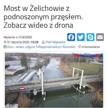
Most w Żelichowie z
podnoszonym przęsłem.
Zobacz wideo z drona
Facebook
Twitter
Skype
Em
Wydanie nr 218/2026
31 stycznia 2023,
Piotr Wąsowicz
12:24
Dron - wideo, zdjęcia TvRegionalna24.pl
•
Ramówki
4 komentarze