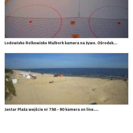
Lodowisko Rolkowisko Malbork kamera na żywo. Ośrodek…
Jantar Plaża wejście nr 79A - 80 kamera on line.…