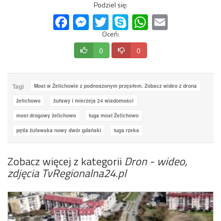
Podziel się:
Facebook
Messenger
Twitter
Skype
WhatsApp
Email
Oceń:
0
0
Tagi
Most w Żelichowie z podnoszonym przęsłem. Zobacz wideo z drona
żelichowo
żuławy i mierzeja 24 wiadomości
most drogowy żelichowo
tuga most Żelichowo
pętla żuławska nowy dwór gdański
tuga rzeka
Zobacz więcej z kategorii
Dron - wideo,
zdjęcia TvRegionalna24.pl