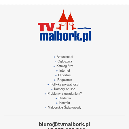
»
Aktualności
»
Ogłosznia
»
Katalog firm
»
Internet
»
O portalu
»
Regulamin
»
Polityka prywatności
»
Kamery on-line
»
Problemy z oglądaniem?
»
Reklama
»
Kontakt
»
Malborskie Światłowody
biuro@tvmalbork.pl