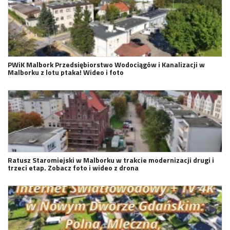
PWiK Malbork Przedsiębiorstwo Wodociągów i Kanalizacji w
Malborku z lotu ptaka! Wideo i foto
Ratusz Staromiejski w Malborku w trakcie modernizacji drugi i
trzeci etap. Zobacz foto i wideo z drona