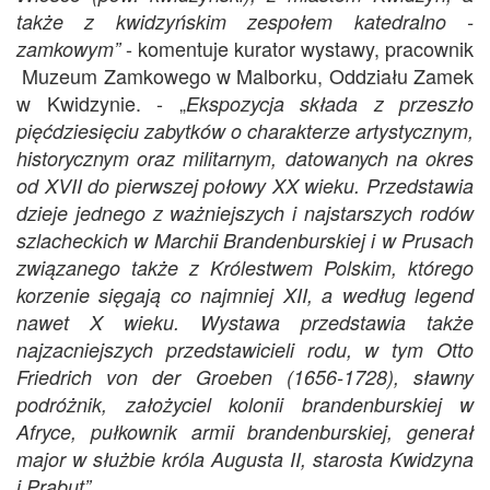
także z kwidzyńskim zespołem katedralno -
- komentuje kurator wystawy, pracownik
zamkowym”
Muzeum Zamkowego w Malborku, Oddziału Zamek
w Kwidzynie. - „
Ekspozycja składa z przeszło
pięćdziesięciu zabytków o charakterze artystycznym,
historycznym oraz militarnym, datowanych na okres
od XVII do pierwszej połowy XX wieku. Przedstawia
dzieje jednego z ważniejszych i najstarszych rodów
szlacheckich w Marchii Brandenburskiej i w Prusach
związanego także z Królestwem Polskim, którego
korzenie sięgają co najmniej XII, a według legend
nawet X wieku. Wystawa przedstawia także
najzacniejszych przedstawicieli rodu, w tym Otto
Friedrich von der Groeben (1656-1728), sławny
podróżnik, założyciel kolonii brandenburskiej w
Afryce, pułkownik armii brandenburskiej, generał
major w służbie króla Augusta II, starosta Kwidzyna
i Prabut”.