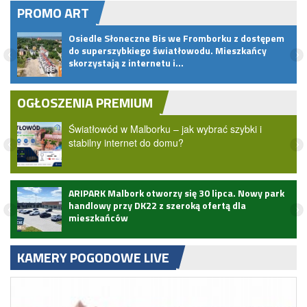
PROMO ART
?
Osiedle Słoneczne Bis we Fromborku z dostępem
do superszybkiego światłowodu. Mieszkańcy
skorzystają z internetu i…
OGŁOSZENIA PREMIUM
Światłowód w Malborku – jak wybrać szybki i
stabilny internet do domu?
ARIPARK Malbork otworzy się 30 lipca. Nowy park
handlowy przy DK22 z szeroką ofertą dla
mieszkańców
KAMERY POGODOWE LIVE