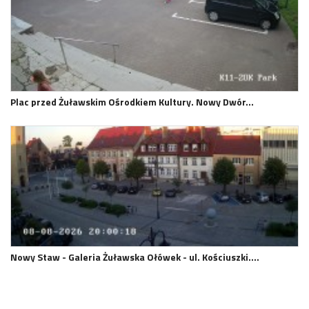
Plac przed Żuławskim Ośrodkiem Kultury. Nowy Dwór…
Nowy Staw - Galeria Żuławska Ołówek - ul. Kościuszki.…