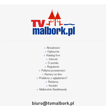
»
Aktualności
»
Ogłosznia
»
Katalog firm
»
Internet
»
O portalu
»
Regulamin
»
Polityka prywatności
»
Kamery on-line
»
Problemy z oglądaniem?
»
Reklama
»
Kontakt
»
Malborskie Światłowody
biuro@tvmalbork.pl