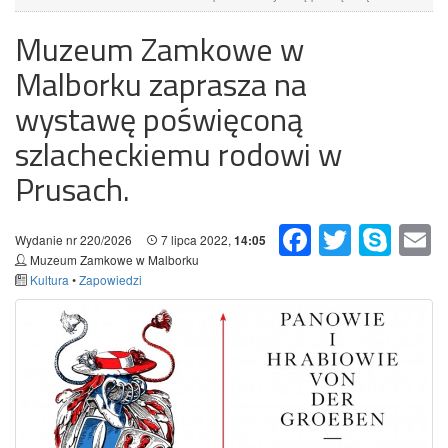
Muzeum Zamkowe w
Malborku zaprasza na
wystawę poświęconą
szlacheckiemu rodowi w
Prusach.
Facebook
Twitter
Skype
Em
Wydanie nr 220/2026
7 lipca 2022,
14:05
Muzeum Zamkowe w Malborku
Kultura
•
Zapowiedzi