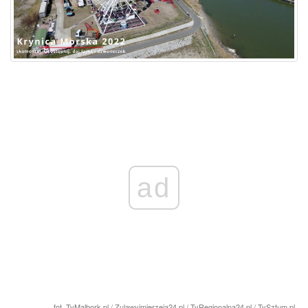
ad
fot. TvMalbork.pl / Zulawyimierzeja24.pl / TvRegionalna24.pl / TvSztum.pl