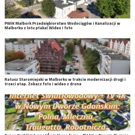
PWiK Malbork Przedsiębiorstwo Wodociągów i Kanalizacji w
Malborku z lotu ptaka! Wideo i foto
Ratusz Staromiejski w Malborku w trakcie modernizacji drugi i
trzeci etap. Zobacz foto i wideo z drona