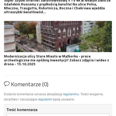
Super Szybki Internet Światłowodowy + TV 4K w Nowym Dworze
Gdańskim Ruszamy z prędkością światła! Na ulice Polna,
Mleczna, Traugutta, Robotnicza, Boczna i Chabrowa wjeżdża
ultraszybki światłowód…
Modernizacja ulicy Stare Miasto w Malborku - prace
archeologiczne nie opóźnią inwestycji? Zobacz zdjęcia i wideo z
drona - 15.10.2025
Komentarze (0)
Dodanie komentarza oznacza akceptację
regulaminu
. Treści wulgarne,
obraźliwe i naruszające
regulamin
będą usuwane.
Treść komentarza