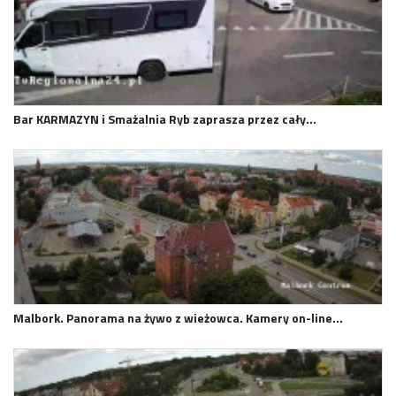
Bar KARMAZYN i Smażalnia Ryb zaprasza przez cały…
Malbork. Panorama na żywo z wieżowca. Kamery on-line…