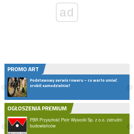
ad
PROMO ART
Podstawowy serwis roweru – co warto umieć
zrobić samodzielnie?
OGŁOSZENIA PREMIUM
PBR Przyszłość Piotr Wysocki Sp. z o.o. zatrudni
budowlańców