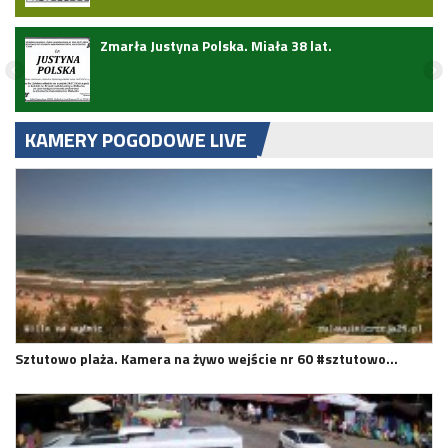
ark
Zmarła Justyna Polska. Miała 38 lat.
KAMERY POGODOWE LIVE
Sztutowo plaża. Kamera na żywo wejście nr 60 #sztutowo…