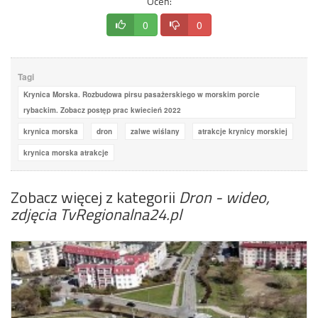
Oceń:
0
0
Tagi
Krynica Morska. Rozbudowa pirsu pasażerskiego w morskim porcie
rybackim. Zobacz postęp prac kwiecień 2022
krynica morska
dron
zalwe wiślany
atrakcje krynicy morskiej
krynica morska atrakcje
Zobacz więcej z kategorii
Dron - wideo,
zdjęcia TvRegionalna24.pl