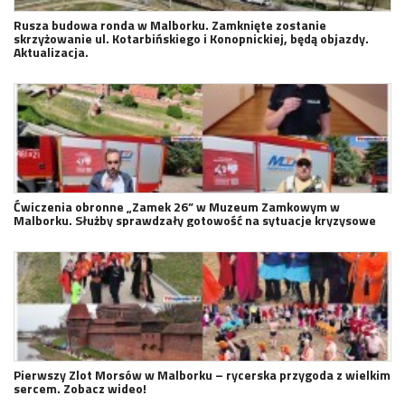
Rusza budowa ronda w Malborku. Zamknięte zostanie
skrzyżowanie ul. Kotarbińskiego i Konopnickiej, będą objazdy.
Aktualizacja.
Ćwiczenia obronne „Zamek 26” w Muzeum Zamkowym w
Malborku. Służby sprawdzały gotowość na sytuacje kryzysowe
Pierwszy Zlot Morsów w Malborku – rycerska przygoda z wielkim
sercem. Zobacz wideo!