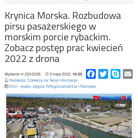
Krynica Morska. Rozbudowa
pirsu pasażerskiego w
morskim porcie rybackim.
Zobacz postęp prac kwiecień
2022 z drona
Facebook
Twitter
Skype
Em
Wydanie nr 220/2026
3 maja 2022,
10:25
Redakcja. Czekamy na Twoje informacje.
Dron - wideo, zdjęcia TvRegionalna24.pl
•
Ramówki