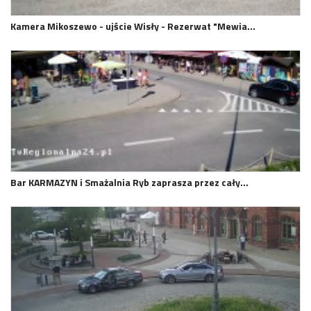
Kamera Mikoszewo - ujście Wisły - Rezerwat "Mewia…
Bar KARMAZYN i Smażalnia Ryb zaprasza przez cały…