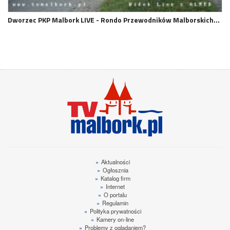
Dworzec PKP Malbork LIVE - Rondo Przewodników Malborskich…
»
Aktualności
»
Ogłosznia
»
Katalog firm
»
Internet
»
O portalu
»
Regulamin
»
Polityka prywatności
»
Kamery on-line
»
Problemy z oglądaniem?