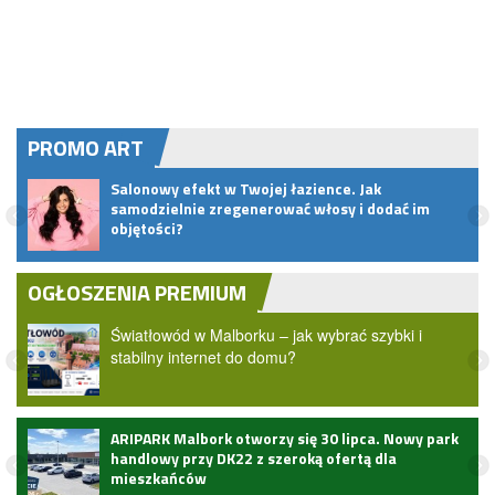
PROMO ART
Salonowy efekt w Twojej łazience. Jak
samodzielnie zregenerować włosy i dodać im
objętości?
OGŁOSZENIA PREMIUM
Światłowód w Malborku – jak wybrać szybki i
stabilny internet do domu?
ARIPARK Malbork otworzy się 30 lipca. Nowy park
handlowy przy DK22 z szeroką ofertą dla
mieszkańców