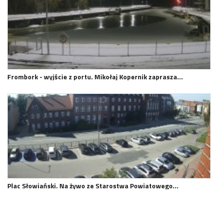
Frombork - wyjście z portu. Mikołaj Kopernik zaprasza…
Plac Słowiański. Na żywo ze Starostwa Powiatowego…