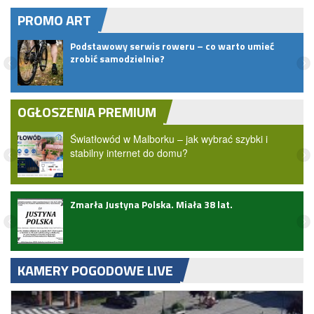
PROMO ART
Podstawowy serwis roweru – co warto umieć
t do
zrobić samodzielnie?
OGŁOSZENIA PREMIUM
Światłowód w Malborku – jak wybrać szybki i
stabilny internet do domu?
Zmarła Justyna Polska. Miała 38 lat.
zji
KAMERY POGODOWE LIVE