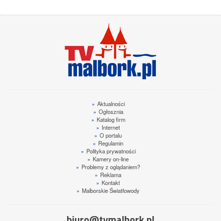
»
Aktualności
»
Ogłosznia
»
Katalog firm
»
Internet
»
O portalu
»
Regulamin
»
Polityka prywatności
»
Kamery on-line
»
Problemy z oglądaniem?
»
Reklama
»
Kontakt
»
Malborskie Światłowody
biuro@tvmalbork.pl