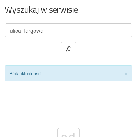
Wyszukaj w serwisie
Za
×
Brak aktualności.