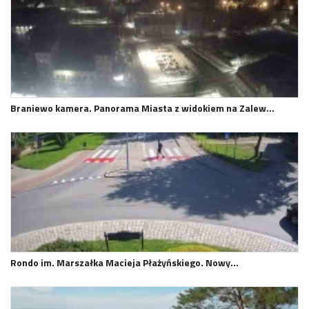
Braniewo kamera. Panorama Miasta z widokiem na Zalew…
Rondo im. Marszałka Macieja Płażyńskiego. Nowy…