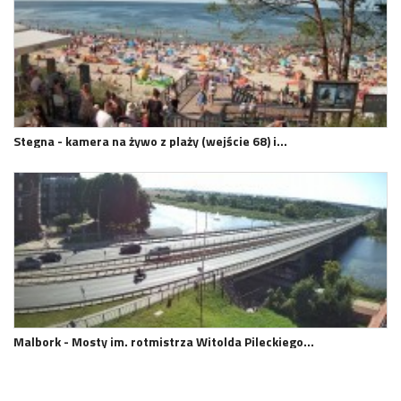
Stegna - kamera na żywo z plaży (wejście 68) i…
Malbork - Mosty im. rotmistrza Witolda Pileckiego…