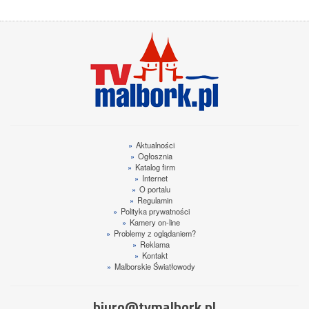
»
Aktualności
»
Ogłosznia
»
Katalog firm
»
Internet
»
O portalu
»
Regulamin
»
Polityka prywatności
»
Kamery on-line
»
Problemy z oglądaniem?
»
Reklama
»
Kontakt
»
Malborskie Światłowody
biuro@tvmalbork.pl