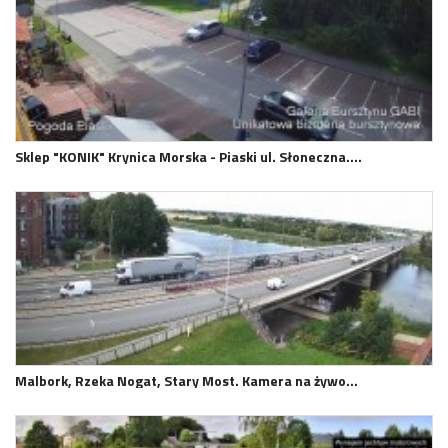
Sklep "KONIK" Krynica Morska - Piaski ul. Słoneczna.…
Malbork, Rzeka Nogat, Stary Most. Kamera na żywo…