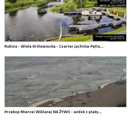
Rybina - Wisła Królewiecka - Czarter jachtów Pętla…
Przekop Mierzei Wiślanej NA ŻYWO - widok z plaży…