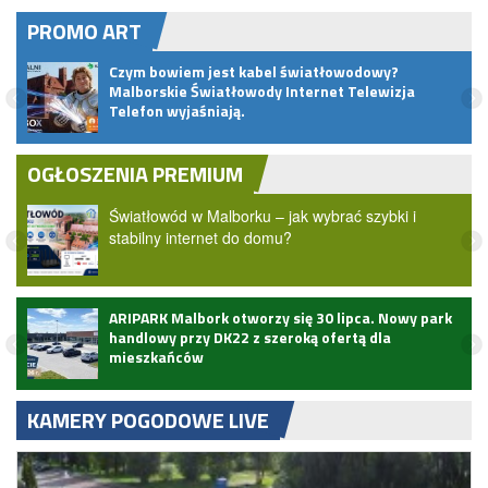
PROMO ART
rze,
Czym bowiem jest kabel światłowodowy?
a
Malborskie Światłowody Internet Telewizja
Telefon wyjaśniają.
OGŁOSZENIA PREMIUM
Światłowód w Malborku – jak wybrać szybki i
stabilny internet do domu?
ARIPARK Malbork otworzy się 30 lipca. Nowy park
handlowy przy DK22 z szeroką ofertą dla
mieszkańców
KAMERY POGODOWE LIVE