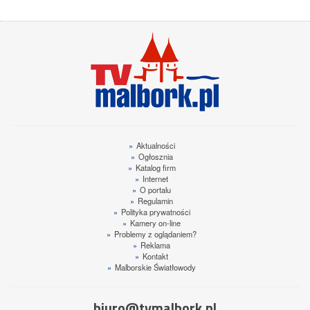
»
Aktualności
»
Ogłosznia
»
Katalog firm
»
Internet
»
O portalu
»
Regulamin
»
Polityka prywatności
»
Kamery on-line
»
Problemy z oglądaniem?
»
Reklama
»
Kontakt
»
Malborskie Światłowody
biuro@tvmalbork.pl