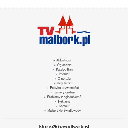
»
Aktualności
»
Ogłosznia
»
Katalog firm
»
Internet
»
O portalu
»
Regulamin
»
Polityka prywatności
»
Kamery on-line
»
Problemy z oglądaniem?
»
Reklama
»
Kontakt
»
Malborskie Światłowody
biuro@tvmalbork.pl