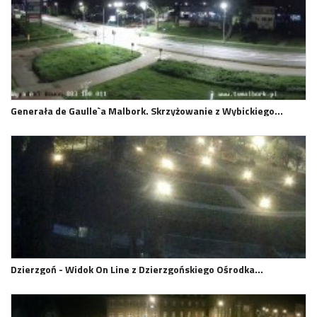
Generała de Gaulle`a Malbork. Skrzyżowanie z Wybickiego…
Dzierzgoń - Widok On Line z Dzierzgońskiego Ośrodka…