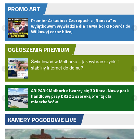
PROMO ART
.
Premier Arkadiusz Czerepach z „Rancza” w
wyjątkowym wywiadzie dla TVMalbork! Powrót do
Wilkowyj coraz bliżej
OGŁOSZENIA PREMIUM
Światłowód w Malborku – jak wybrać szybki i
stabilny internet do domu?
ARIPARK Malbork otworzy się 30 lipca. Nowy park
handlowy przy DK22 z szeroką ofertą dla
mieszkańców
KAMERY POGODOWE LIVE