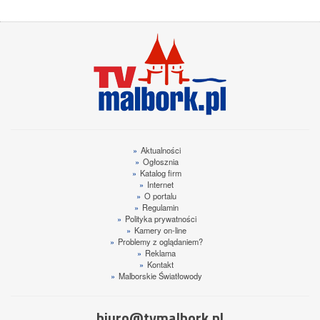
»
Aktualności
»
Ogłosznia
»
Katalog firm
»
Internet
»
O portalu
»
Regulamin
»
Polityka prywatności
»
Kamery on-line
»
Problemy z oglądaniem?
»
Reklama
»
Kontakt
»
Malborskie Światłowody
biuro@tvmalbork.pl