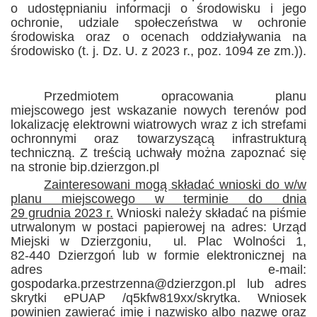
o udostępnianiu informacji o środowisku i jego
ochronie, udziale społeczeństwa w ochronie
środowiska oraz o ocenach oddziaływania na
środowisko (t. j. Dz. U. z 2023 r., poz. 1094 ze zm.)).
Przedmiotem opracowania planu
miejscowego jest wskazanie nowych terenów pod
lokalizację elektrowni wiatrowych
wraz z ich strefami
ochronnymi oraz towarzyszącą infrastrukturą
techniczną.
Z treścią uchwały można zapoznać się
na stronie bip.dzierzgon.pl
Zainteresowani mogą składać wnioski do w/w
planu miejscowego w terminie do dnia
29 grudnia 2023 r.
Wnioski należy składać na piśmie
utrwalonym w postaci papierowej na adres: Urząd
Miejski w Dzierzgoniu, ul. Plac Wolności 1,
82‑440 Dzierzgoń lub w formie elektronicznej na
adres e-mail:
gospodarka.przestrzenna@dzierzgon.pl lub adres
skrytki ePUAP /q5kfw819xx/skrytka.
Wniosek
powinien zawierać
imię i nazwisko albo nazwę oraz