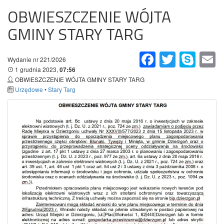
OBWIESZCZENIE WÓJTA
GMINY STARY TARG
Facebook
Twitter
Skype
Em
Wydanie nr 221/2026
1 grudnia 2023,
07:56
OBWIESZCZENIE WÓJTA GMINY STARY TARG
Urzędowe
•
Stary Targ