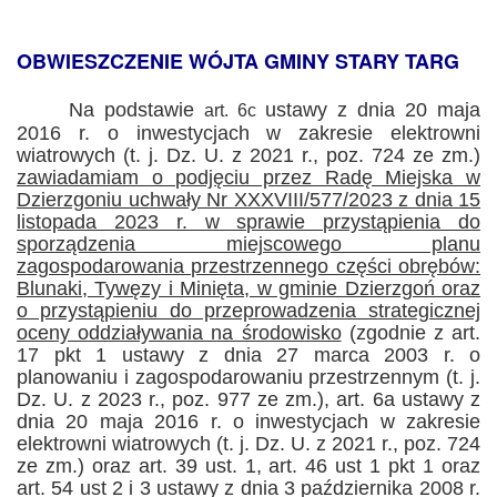
OBWIESZCZENIE WÓJTA GMINY STARY TARG
Na podstawie
ustawy z dnia 20 maja
art. 6c
2016 r. o inwestycjach w zakresie elektrowni
wiatrowych (t. j. Dz. U. z 2021 r., poz. 724 ze zm.)
zawiadamiam o podjęciu przez Radę Miejska w
Dzierzgoniu uchwały Nr XXXVIII/577/2023 z dnia 15
listopada 2023 r. w sprawie przystąpienia do
sporządzenia miejscowego planu
zagospodarowania przestrzennego części obrębów:
Blunaki, Tywęzy i Minięta, w gminie Dzierzgoń oraz
o przystąpieniu do przeprowadzenia strategicznej
oceny oddziaływania na środowisko
(zgodnie z art.
17 pkt 1 ustawy z dnia 27 marca 2003 r. o
planowaniu i zagospodarowaniu przestrzennym (t. j.
Dz. U. z 2023 r., poz. 977 ze zm.), art. 6a ustawy z
dnia 20 maja 2016 r. o inwestycjach w zakresie
elektrowni wiatrowych (t. j. Dz. U. z 2021 r., poz. 724
ze zm.) oraz art. 39 ust. 1, art. 46 ust 1 pkt 1 oraz
art. 54 ust 2 i 3 ustawy z dnia 3 października 2008 r.