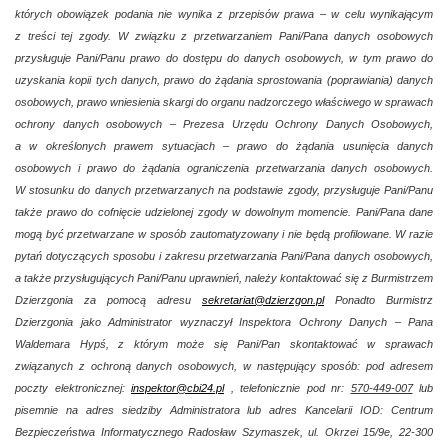
których obowiązek podania nie wynika z przepisów prawa – w celu wynikającym
z treści tej zgody. W związku z przetwarzaniem Pani/Pana danych osobowych
przysługuje Pani/Panu prawo do dostępu do danych osobowych, w tym prawo do
uzyskania kopii tych danych, prawo do żądania sprostowania (poprawiania) danych
osobowych, prawo wniesienia skargi do organu nadzorczego właściwego w sprawach
ochrony danych osobowych – Prezesa Urzędu Ochrony Danych Osobowych,
a w określonych prawem sytuacjach – prawo do żądania usunięcia danych
osobowych i prawo do żądania ograniczenia przetwarzania danych osobowych.
W stosunku do danych przetwarzanych na podstawie zgody, przysługuje Pani/Panu
także prawo do cofnięcie udzielonej zgody w dowolnym momencie. Pani/Pana dane
mogą być przetwarzane w sposób zautomatyzowany i nie będą profilowane. W razie
pytań dotyczących sposobu i zakresu przetwarzania Pani/Pana danych osobowych,
a także przysługujących Pani/Panu uprawnień, należy kontaktować się z Burmistrzem
Dzierzgonia za pomocą adresu
sekretariat@dzierzgon.pl
Ponadto Burmistrz
Dzierzgonia jako Administrator
wyznaczył Inspektora Ochrony Danych – Pana
Waldemara Hypś, z którym może się Pani/Pan skontaktować w sprawach
związanych z ochroną danych osobowych, w następujący sposób: pod adresem
poczty elektronicznej:
inspektor@cbi24.pl
, telefonicznie pod nr:
570-449-007
lub
pisemnie na adres siedziby Administratora lub adres Kancelarii IOD: Centrum
Bezpieczeństwa Informatycznego Radosław Szymaszek, ul. Okrzei 15/9e, 22-300