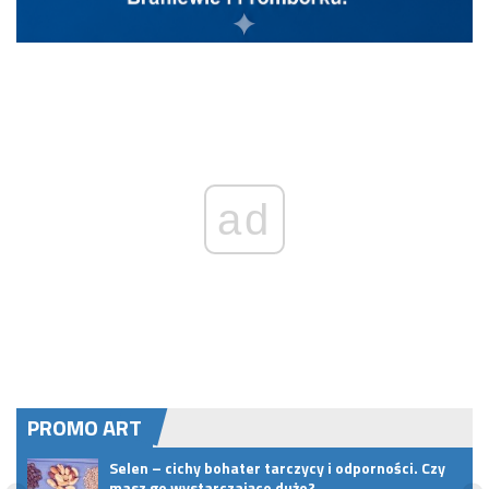
ad
PROMO ART
rze,
Selen – cichy bohater tarczycy i odporności. Czy
a
masz go wystarczająco dużo?