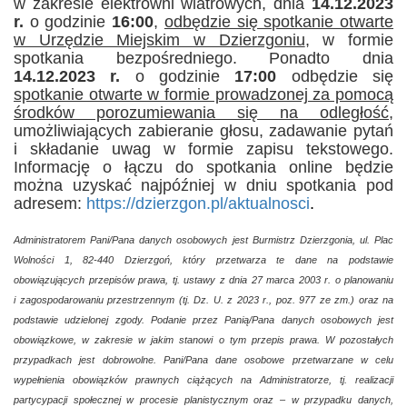
w zakresie elektrowni wiatrowych, dnia
14.12.2023
r.
o godzinie
16:00
,
odbędzie się spotkanie otwarte
w Urzędzie Miejskim w Dzierzgoniu
, w formie
spotkania bezpośredniego. Ponadto dnia
14.12.2023
r.
o godzinie
17:00
odbędzie się
spotkanie otwarte w formie prowadzonej za pomocą
środków porozumiewania się na odległość
,
umożliwiających zabieranie głosu, zadawanie pytań
i składanie uwag w formie zapisu tekstowego.
Informację o łączu do spotkania online będzie
można uzyskać najpóźniej w dniu spotkania pod
adresem:
https://dzierzgon.pl/aktualnosci
.
Administratorem Pani/Pana danych osobowych jest Burmistrz Dzierzgonia, ul. Plac
Wolności 1, 82-440 Dzierzgoń, który przetwarza te dane na podstawie
obowiązujących przepisów prawa, tj. ustawy z dnia 27 marca 2003 r. o planowaniu
i zagospodarowaniu przestrzennym (tj. Dz. U. z 2023 r., poz. 977 ze zm.) oraz na
podstawie udzielonej zgody. Podanie przez Panią/Pana danych osobowych jest
obowiązkowe, w zakresie w jakim stanowi o tym przepis prawa. W pozostałych
przypadkach jest dobrowolne. Pani/Pana dane osobowe przetwarzane w celu
wypełnienia obowiązków prawnych ciążących na Administratorze, tj. realizacji
partycypacji społecznej w procesie planistycznym oraz – w przypadku danych,