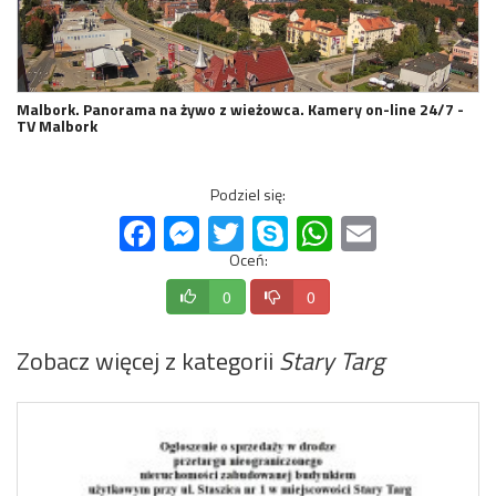
Malbork. Panorama na żywo z wieżowca. Kamery on-line 24/7 -
TV Malbork
Podziel się:
Facebook
Messenger
Twitter
Skype
WhatsApp
Email
Oceń:
0
0
Zobacz więcej z kategorii
Stary Targ