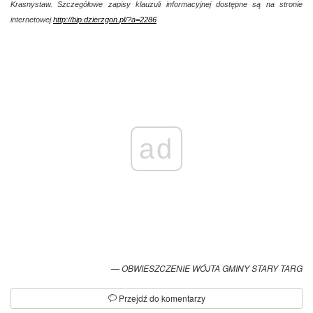
Krasnystaw.
Szczegółowe zapisy klauzuli informacyjnej dostępne są na stronie
internetowej
http://bip.dzierzgon.pl/?a=2286
ad
OBWIESZCZENIE WÓJTA GMINY STARY TARG
Przejdź do komentarzy