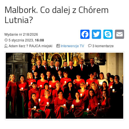
Malbork. Co dalej z Chórem
Lutnia?
Facebook
Twitter
Skype
Em
Wydanie nr 218/2026
5 stycznia 2023,
16:08
Adam Ilarz ? RAJCA miejski
Interwencje TV
3 komentarze