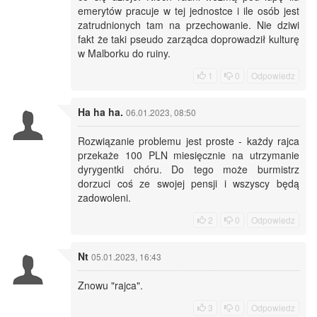
emerytów pracuje w tej jednostce i ile osób jest
zatrudnionych tam na przechowanie. Nie dziwi
fakt że taki pseudo zarządca doprowadził kulturę
w Malborku do ruiny.
1
0
Odpowiedz
Ha ha ha.
06.01.2023, 08:50
Rozwiązanie problemu jest proste - każdy rajca
przekaże 100 PLN miesięcznie na utrzymanie
dyrygentki chóru. Do tego może burmistrz
dorzuci coś ze swojej pensji i wszyscy będą
zadowoleni.
2
0
Odpowiedz
Nt
05.01.2023, 16:43
Znowu "rajca".
3
0
Odpowiedz