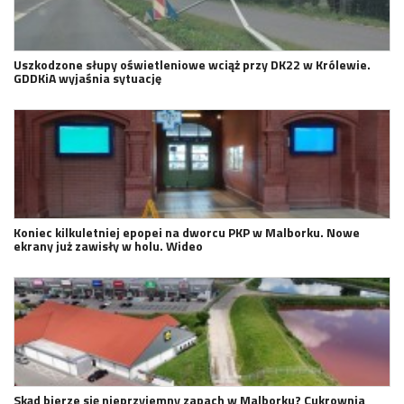
Uszkodzone słupy oświetleniowe wciąż przy DK22 w Królewie.
GDDKiA wyjaśnia sytuację
Koniec kilkuletniej epopei na dworcu PKP w Malborku. Nowe
ekrany już zawisły w holu. Wideo
Skąd bierze się nieprzyjemny zapach w Malborku? Cukrownia