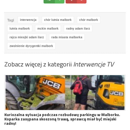
Tagi
interwencja
chór lutnia malbork
chór malbork
lutnia malbork
mckie malbork
radny adam ilarz
rajca miesjki adam ilarz
rada miasta malborka
zwolnienie dyrygentki malbork
Zobacz więcej z kategorii
Interwencje TV
Kuriozalna sytuacja podczas rozbudowy parkingu w Malborku.
Koparka zasypana skoszoną trawą, sprawcą miał być miejski
radny!