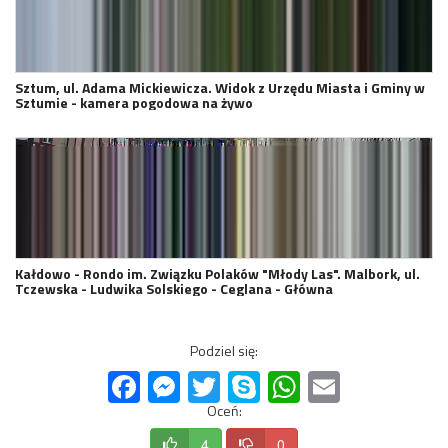
Sztum, ul. Adama Mickiewicza. Widok z Urzędu Miasta i Gminy w
Sztumie - kamera pogodowa na żywo
Kałdowo - Rondo im. Związku Polaków "Młody Las". Malbork, ul.
Tczewska - Ludwika Solskiego - Ceglana - Główna
Podziel się:
Facebook
Messenger
Twitter
Skype
WhatsApp
Email
Oceń:
4
0