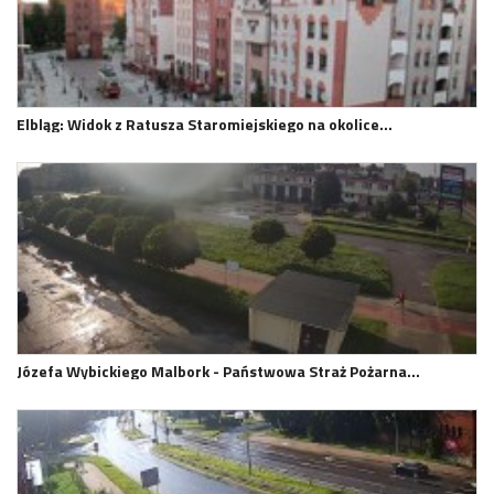
Elbląg: Widok z Ratusza Staromiejskiego na okolice…
Józefa Wybickiego Malbork - Państwowa Straż Pożarna…