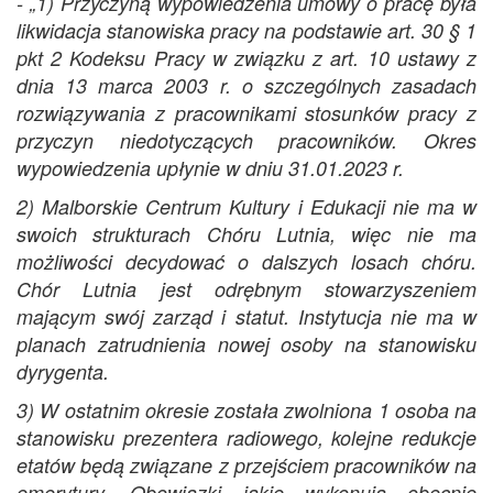
- „1) Przyczyną wypowiedzenia umowy o pracę była
likwidacja stanowiska pracy na podstawie art. 30 § 1
pkt 2 Kodeksu Pracy w związku z art. 10 ustawy z
dnia 13 marca 2003 r. o szczególnych zasadach
rozwiązywania z pracownikami stosunków pracy z
przyczyn niedotyczących pracowników. Okres
wypowiedzenia upłynie w dniu 31.01.2023 r.
2) Malborskie Centrum Kultury i Edukacji nie ma w
swoich strukturach Chóru Lutnia, więc nie ma
możliwości decydować o dalszych losach chóru.
Chór Lutnia jest odrębnym stowarzyszeniem
mającym swój zarząd i statut. Instytucja nie ma w
planach zatrudnienia nowej osoby na stanowisku
dyrygenta.
3) W ostatnim okresie została zwolniona 1 osoba na
stanowisku prezentera radiowego, kolejne redukcje
etatów będą związane z przejściem pracowników na
emerytury. Obowiązki jakie wykonują obecnie