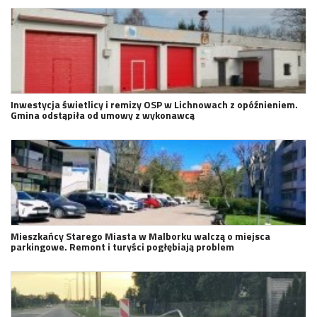
Inwestycja świetlicy i remizy OSP w Lichnowach z opóźnieniem.
Gmina odstąpiła od umowy z wykonawcą
Mieszkańcy Starego Miasta w Malborku walczą o miejsca
parkingowe. Remont i turyści pogłębiają problem