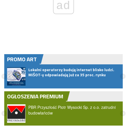
ad
PROMO ART
Lokalni operatorzy budują internet blisko ludzi.
MiŚOT-y odpowiadają już za 35 proc. rynku
OGŁOSZENIA PREMIUM
PBR Przyszłość Piotr Wysocki Sp. z o.o. zatrudni
budowlańców