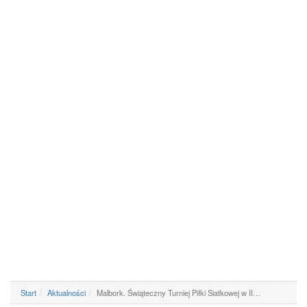
Start
Aktualności
Malbork. Świąteczny Turniej Piłki Siatkowej w II…