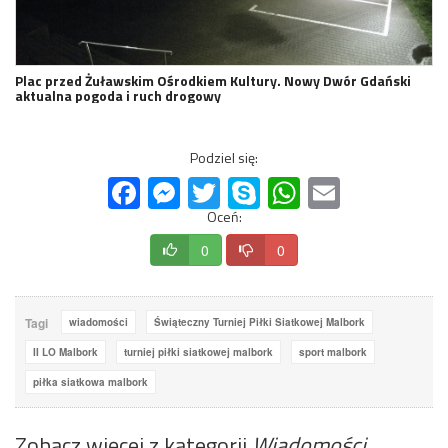
Plac przed Żuławskim Ośrodkiem Kultury. Nowy Dwór Gdański
aktualna pogoda i ruch drogowy
Podziel się:
Facebook
Messenger
Twitter
Skype
WhatsApp
Email
Oceń:
0
0
Tagi
wiadomości
Świąteczny Turniej Piłki Siatkowej Malbork
II LO Malbork
turniej piłki siatkowej malbork
sport malbork
piłka siatkowa malbork
Zobacz więcej z kategorii
Wiadomości