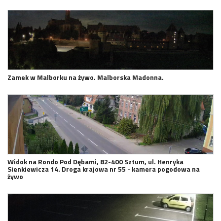
Zamek w Malborku na żywo. Malborska Madonna.
Widok na Rondo Pod Dębami, 82-400 Sztum, ul. Henryka
Sienkiewicza 14. Droga krajowa nr 55 - kamera pogodowa na
żywo