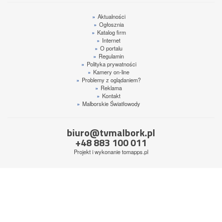
»
Aktualności
»
Ogłosznia
»
Katalog firm
»
Internet
»
O portalu
»
Regulamin
»
Polityka prywatności
»
Kamery on-line
»
Problemy z oglądaniem?
»
Reklama
»
Kontakt
»
Malborskie Światłowody
biuro@tvmalbork.pl
+48 883 100 011
Projekt i wykonanie
tomapps.pl