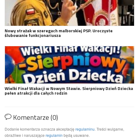
Nowy strażak w szeregach malborskiej PSP. Uroczyste
ślubowanie funkcjonariusza
Wielki Finał Wakacji w Nowym Stawie. Sierpniowy Dzień Dziecka
pełen atrakcji dla całych rodzin
Komentarze (0)
Dodanie komentarza oznacza akceptację
regulaminu
. Treści wulgarne,
obraźliwe i naruszające
regulamin
będą usuwane.