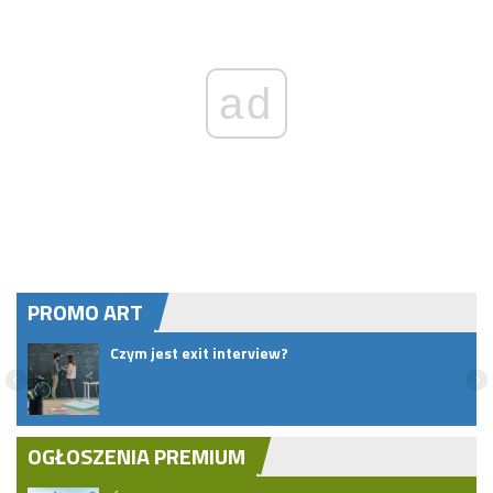
ad
PROMO ART
pem
Czym jest exit interview?
OGŁOSZENIA PREMIUM